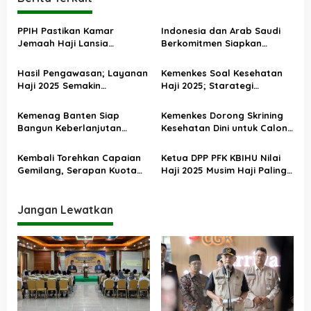
a
s
PPIH Pastikan Kamar
Indonesia dan Arab Saudi
Jemaah Haji Lansia
Berkomitmen Siapkan
i
Dilengkapi Berbagai
Layanan Terbaik Haji 2026
p
Fasilitas Khusus
Hasil Pengawasan; Layanan
Kemenkes Soal Kesehatan
o
Haji 2025 Semakin
Haji 2025; Starategi
Profesional dan Akuntabel
Pencegahan Berjalan Efektif
s
Kemenag Banten Siap
Kemenkes Dorong Skrining
Bangun Keberlanjutan
Kesehatan Dini untuk Calon
Penyelenggaraan dan
Jemaah Haji Khusus
Tingkatkan Kualitas
Kembali Torehkan Capaian
Ketua DPP PFK KBIHU Nilai
Pelayanan Haji
Gemilang, Serapan Kuota
Haji 2025 Musim Haji Paling
Haji 2025 Capai 99,92
Istimewa
Persen
Jangan Lewatkan