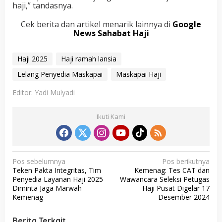
haji,” tandasnya.
Cek berita dan artikel menarik lainnya di
Google
News Sahabat Haji
Haji 2025
Haji ramah lansia
Lelang Penyedia Maskapai
Maskapai Haji
Editor: Yadi Mulyadi
Ikuti Kami
N
Pos sebelumnya
Pos berikutnya
Teken Pakta Integritas, Tim
Kemenag: Tes CAT dan
a
Penyedia Layanan Haji 2025
Wawancara Seleksi Petugas
v
Diminta Jaga Marwah
Haji Pusat Digelar 17
Kemenag
Desember 2024
i
g
Berita Terkait