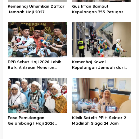
Kemenhaj Umumkan Daftar
Gus Irfan Sambut
Jemaah Haji 2027
Kepulangan 355 Petugas
Haji PPIH Daker Makkah
DPR Sebut Haji 2026 Lebih
Kemenhaj Kawal
Baik, Antrean Menurun
Kepulangan Jemaah dari
Layanan Jemaah Meningkat
Tanah Suci, Air Zamzam
Akan Didistribusikan di
Tanah Air
Fase Pemulangan
Klinik Satelit PPIH Sektor 2
Gelombang I Haji 2026
Madinah Siaga 24 Jam
Berakhir, Lebih dari 95 Ribu
Jemaah Indonesia Telah