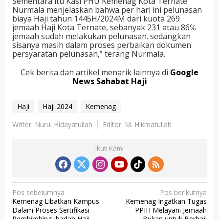
Sementara itu Kasi PHU Kemenag Kota Ternate
Nurmala menjelaskan bahwa per hari ini pelunasan
biaya Haji tahun 1445H/2024M dari kuota 269
jemaah Haji Kota Ternate, sebanyak 231 atau 86℅
jemaah sudah melakukan pelunasan. sedangkan
sisanya masih dalam proses perbaikan dokumen
persyaratan pelunasan,” terang Nurmala.
Cek berita dan artikel menarik lainnya di
Google
News Sahabat Haji
Haji
Haji 2024
Kemenag
Writer: Nurul Hidayatullah
Editor: M. Hikmatullah
Ikuti Kami
N
Pos sebelumnya
Pos berikutnya
Kemenag Libatkan Kampus
Kemenag Ingatkan Tugas
a
Dalam Proses Sertifikasi
PPIH Melayani Jemaah
Pembimbing Ibadah Haji
Bukan untuk Berhaji