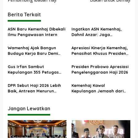
v
i
Berita Terkait
g
a
ASN Baru Kemenhaj Dibekali
Ingatkan ASN Kemenhaj,
s
Ilmu Pengawasan Intern
Dahnil Anzar: Jaga
Integritas, Hentikan Praktik
i
Menjadikan Jemaah
Wamenhaj Ajak Bangun
Apresiasi Kinerja Kemenhaj,
p
sebagai Komoditas
Budaya Kerja Baru Demi
Penasihat Khusus Presiden
o
Pelayanan Terbaik bagi
Nilai Transisi
Jemaah
Penyelenggaraan Haji
s
Gus Irfan Sambut
Presiden Prabowo Apresiasi
Berjalan Baik
Kepulangan 355 Petugas
Penyelenggaraan Haji 2026
Haji PPIH Daker Makkah
DPR Sebut Haji 2026 Lebih
Kemenhaj Kawal
Baik, Antrean Menurun
Kepulangan Jemaah dari
Layanan Jemaah Meningkat
Tanah Suci, Air Zamzam
Akan Didistribusikan di
Tanah Air
Jangan Lewatkan