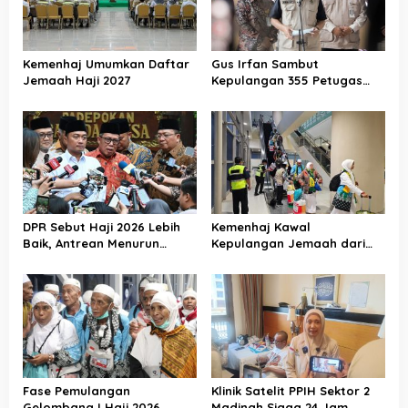
Kemenhaj Umumkan Daftar
Gus Irfan Sambut
Jemaah Haji 2027
Kepulangan 355 Petugas
Haji PPIH Daker Makkah
DPR Sebut Haji 2026 Lebih
Kemenhaj Kawal
Baik, Antrean Menurun
Kepulangan Jemaah dari
Layanan Jemaah Meningkat
Tanah Suci, Air Zamzam
Akan Didistribusikan di
Tanah Air
Fase Pemulangan
Klinik Satelit PPIH Sektor 2
Gelombang I Haji 2026
Madinah Siaga 24 Jam