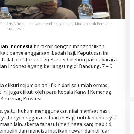
KH. Aris Ni’matulllah saat membacakan hasil Mudzakarah Perhajian
Indonesia
ian Indonesia
berakhir dengan menghasilkan
ait penyelenggaraan ibadah haji. Keputusan ini
atullah dari Pesantren Buntet Cirebon pada upacara
an Indonesia yang berlangsung di Bandung, 7 – 9
diikuti sejumlah ahli fikih dari sejumlah ormas,
at ini juga diikuti oleh para Kepala Kanwil Kemenag
 Kemenag Provinsi.
s, yaitu: hukum menggunakan nilai manfaat hasil
Biaya Penyelenggaraan Ibadah Haji) untuk membiayai
maah lain, skema tanazul (meninggalkan) mabit di
mbelih dan mendistribusikan hewan dam di luar