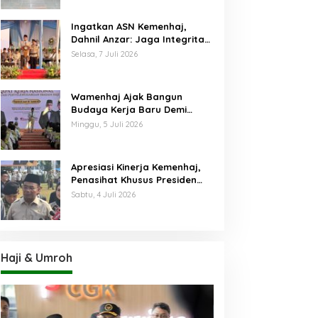
Ingatkan ASN Kemenhaj,
Dahnil Anzar: Jaga Integritas,
Hentikan Praktik Menjadikan
Selasa, 7 Juli 2026
Jemaah sebagai Komoditas
Wamenhaj Ajak Bangun
Budaya Kerja Baru Demi
Pelayanan Terbaik bagi
Minggu, 5 Juli 2026
Jemaah
Apresiasi Kinerja Kemenhaj,
Penasihat Khusus Presiden
Nilai Transisi
Sabtu, 4 Juli 2026
Penyelenggaraan Haji
Berjalan Baik
Haji & Umroh