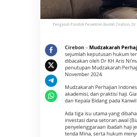
h
H
a
j
Pengasuh Pondok Pesantren Buntet Cirebon, Dr 
i
B
i
s
Cirebon
–
Mudzakarah Perhaj
a
sejumlah keputusan hukum terk
D
i
dibacakan oleh Dr KH Aris Ni’m
s
penutupan Mudzakarah Perhaji
e
November 2024.
m
b
Mudzakarah Perhajian Indonesia 
e
l
akademisi, dan praktisi haji. Gi
i
dan Kepala Bidang pada Kanwil
h
d
Ada tiga isu utama yang dibaha
i
investasi dana setoran awal (
I
n
penyelenggaraan ibadah haji je
d
tenda Mina, serta hukum menye