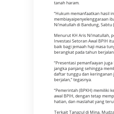
o
tanah haram.
n
e
“Hukum memanfaatkan hasil inv
s
i
membiayaipenyelenggaraan ibad
a
Ni’matullah di Bandung, Sabtu (
Menurut KH Aris Ni’matullah, 
Investasi Setoran Awal BPIH i
baik bagi jemaah haji masa tun
berangkat pada tahun berjalan
“Presentasi pemanfaayan juga 
jangka panjang sehingga memb
daftar tunggu dan keringanan 
berjalan,” tegasnya.
“Pemerintah (BPKH) memiliki 
awal BPIH, dengan tetap memper
hatian, dan maslahat yang ter
Terkait Tanazul di Mina, Mud