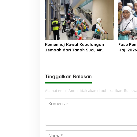
Kemenhaj Kawal Kepulangan
Fase Pe
Jemaah dari Tanah Suci, Air
Haji 2026
Zamzam Akan Didistribusikan di
Ribu Jem
Tanah Air
Kembali 
Tinggalkan Balasan
Alamat email Anda tidak akan dipublikasikan.
Ruas ya