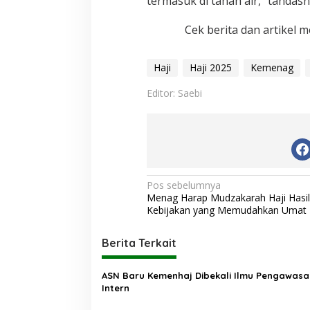
termasuk di tanah air,” tandasn
Cek berita dan artikel m
Haji
Haji 2025
Kemenag
Editor: Saebi
N
Pos sebelumnya
Menag Harap Mudzakarah Haji Hasi
a
Kebijakan yang Memudahkan Umat
v
i
Berita Terkait
g
ASN Baru Kemenhaj Dibekali Ilmu Pengawasa
a
Intern
s