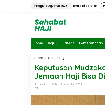
L
e
Minggu, 9 Agustus 2026
Terms of Service
I
w
a
t
i
k
e
k
o
Home
Haji
Daerah
Pemerintahan
n
t
e
n
Home
/
Berita
/
Haji
K
e
Keputusan Mudzaka
p
u
Jemaah Haji Bisa Di
t
u
s
Sahabathaji
Sabtu, 9 November 2024
a
Haji
n
M
u
d