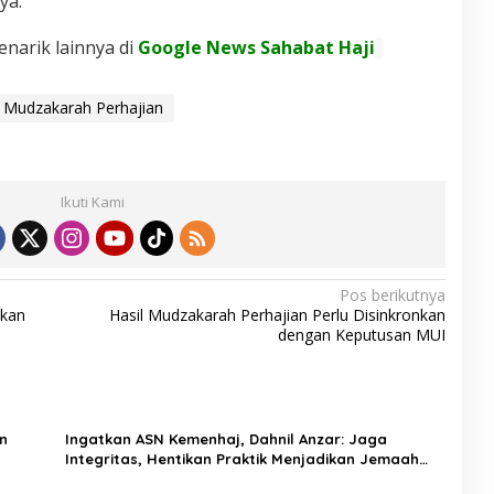
ya.
enarik lainnya di
Google News Sahabat Haji
Mudzakarah Perhajian
Ikuti Kami
Pos berikutnya
lkan
Hasil Mudzakarah Perhajian Perlu Disinkronkan
dengan Keputusan MUI
n
Ingatkan ASN Kemenhaj, Dahnil Anzar: Jaga
Integritas, Hentikan Praktik Menjadikan Jemaah
sebagai Komoditas