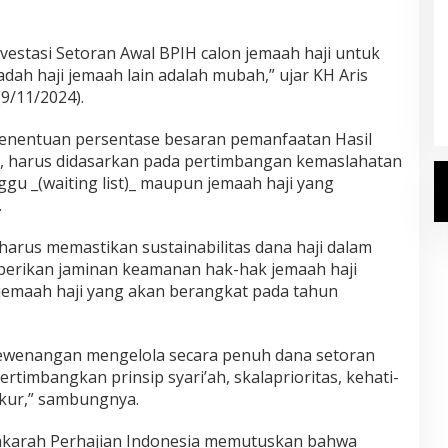
estasi Setoran Awal BPIH calon jemaah haji untuk
Kemenhaj Umumkan Daftar
ah haji jemaah lain adalah mubah,” ujar KH Aris
Jemaah Haji 2027
9/11/2024).
Di Haji
|
Senin, 20 Juli 2026
penentuan persentase besaran pemanfaatan Hasil
tu, harus didasarkan pada pertimbangan kemaslahatan
ggu _(waiting list)_ maupun jemaah haji yang
.
harus memastikan sustainabilitas dana haji dalam
erikan jaminan keamanan hak-hak jemaah haji
jemaah haji yang akan berangkat pada tahun
kewenangan mengelola secara penuh dana setoran
timbangkan prinsip syari’ah, skalaprioritas, kehati-
ukur,” sambungnya.
zakarah Perhajian Indonesia memutuskan bahwa