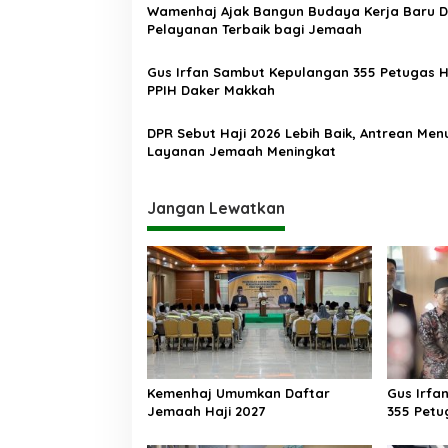
Wamenhaj Ajak Bangun Budaya Kerja Baru 
i
Pelayanan Terbaik bagi Jemaah
p
o
Gus Irfan Sambut Kepulangan 355 Petugas H
PPIH Daker Makkah
s
DPR Sebut Haji 2026 Lebih Baik, Antrean Men
Layanan Jemaah Meningkat
Jangan Lewatkan
Kemenhaj Umumkan Daftar
Gus Irfa
Jemaah Haji 2027
355 Petu
Makkah