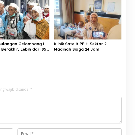
mulangan Gelombang I
Klinik Satelit PPIH Sektor 2
 Berakhir, Lebih dari 95
Madinah Siaga 24 Jam
aah Indonesia Telah
ke Tanah Air
ng wajib ditandai
*