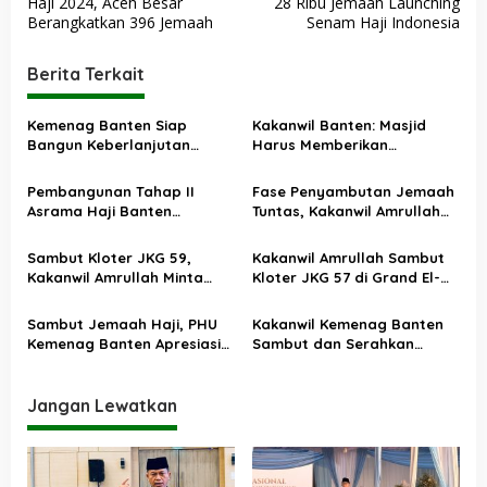
Haji 2024, Aceh Besar
28 Ribu Jemaah Launching
a
Berangkatkan 396 Jemaah
Senam Haji Indonesia
v
i
Berita Terkait
g
a
Kemenag Banten Siap
Kakanwil Banten: Masjid
Bangun Keberlanjutan
Harus Memberikan
s
Penyelenggaraan dan
Pelayanan Berdamapak
Tingkatkan Kualitas
pada Masyarakat
i
Pembangunan Tahap II
Fase Penyambutan Jemaah
Pelayanan Haji
Asrama Haji Banten
Tuntas, Kakanwil Amrullah
p
Ditarget Rampung
Apresiasi Kinerja PPIH
o
Desember 2025
Sambut Kloter JKG 59,
Kakanwil Amrullah Sambut
s
Kakanwil Amrullah Minta
Kloter JKG 57 di Grand El-
Jemaah Amalkan Kebaikan
Hajj Cipondoh
Setelah Berhaji
Sambut Jemaah Haji, PHU
Kakanwil Kemenag Banten
Kemenag Banten Apresiasi
Sambut dan Serahkan
Kinerja Petugas Kloter JKG
Jemaah Kloter JKG 52 ke
54
Pemkab Lebak
Jangan Lewatkan