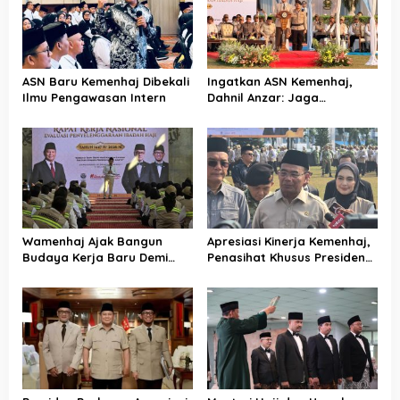
ASN Baru Kemenhaj Dibekali
Ingatkan ASN Kemenhaj,
Ilmu Pengawasan Intern
Dahnil Anzar: Jaga
Integritas, Hentikan Praktik
Menjadikan Jemaah
sebagai Komoditas
Wamenhaj Ajak Bangun
Apresiasi Kinerja Kemenhaj,
Budaya Kerja Baru Demi
Penasihat Khusus Presiden
Pelayanan Terbaik bagi
Nilai Transisi
Jemaah
Penyelenggaraan Haji
Berjalan Baik