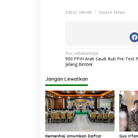
Editor: Hendri
Source News
N
Pos sebelumnya
900 PPIH Arab Saudi Ikuti Pre-Test 
a
Jelang Bimtek
v
i
Jangan Lewatkan
g
a
s
i
p
o
Kemenhaj Umumkan Daftar
Gus Irfa