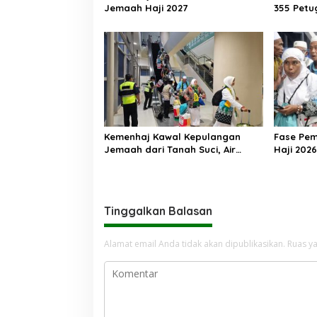
s
Jemaah Haji 2027
355 Petu
Makkah
Kemenhaj Kawal Kepulangan
Fase Pe
Jemaah dari Tanah Suci, Air
Haji 2026
Zamzam Akan Didistribusikan di
Ribu Jem
Tanah Air
Kembali 
Tinggalkan Balasan
Alamat email Anda tidak akan dipublikasikan.
Ruas ya