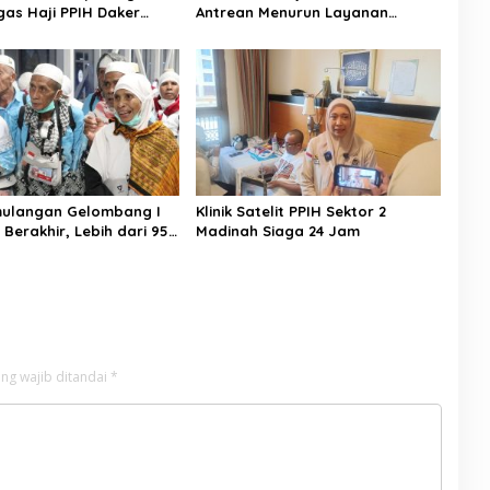
gas Haji PPIH Daker
Antrean Menurun Layanan
Jemaah Meningkat
mulangan Gelombang I
Klinik Satelit PPIH Sektor 2
 Berakhir, Lebih dari 95
Madinah Siaga 24 Jam
aah Indonesia Telah
ke Tanah Air
ng wajib ditandai
*