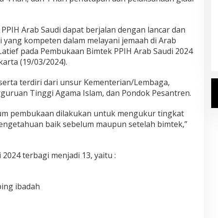
Kemenhaj Umumkan Daftar
 PPIH Arab Saudi dapat berjalan dengan lancar dan
Jemaah Haji 2027
 yang kompeten dalam melayani jemaah di Arab
Di Haji
|
Senin, 20 Juli 2026
 Latief pada Pembukaan Bimtek PPIH Arab Saudi 2024
karta (19/03/2024).
rta terdiri dari unsur Kementerian/Lembaga,
erguruan Tinggi Agama Islam, dan Pondok Pesantren.
elum pembukaan dilakukan untuk mengukur tingkat
ngetahuan baik sebelum maupun setelah bimtek,”
2024 terbagi menjadi 13, yaitu :
ing ibadah