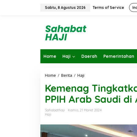
L
e
Sabtu, 8 Agustus 2026
Terms of Service
In
w
a
t
i
k
e
k
o
Home
Haji
Daerah
Pemerintahan
n
t
e
n
Home
/
Berita
/
Haji
K
e
Kemenag Tingkatka
m
e
PPIH Arab Saudi di
n
a
g
Sahabathaji
Kamis, 21 Maret 2024
T
Haji
i
n
g
k