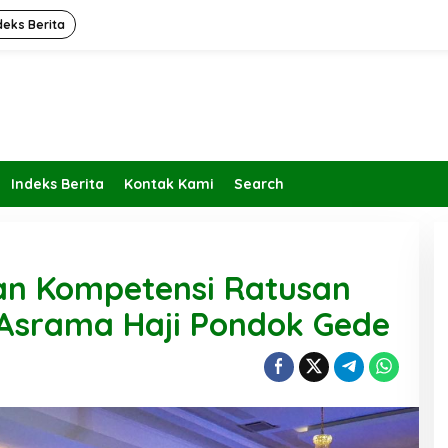
deks Berita
Indeks Berita
Kontak Kami
Search
n Kompetensi Ratusan
 Asrama Haji Pondok Gede
Kembalikan Peran dan Fungsi
KBIHU Pada Jalurnya