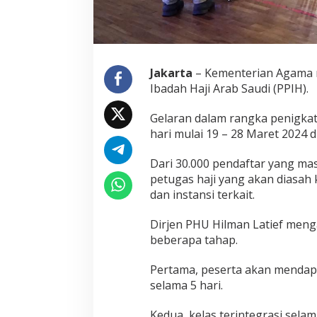
H
A
r
a
b
Jakarta
– Kementerian Agama 
S
Ibadah Haji Arab Saudi (PPIH).
a
u
d
Gelaran dalam rangka penigkat
i
hari mulai 19 – 28 Maret 2024 d
d
i
Dari 30.000 pendaftar yang masu
A
s
petugas haji yang akan diasah
r
dan instansi terkait.
a
m
Dirjen PHU Hilman Latief menga
a
beberapa tahap.
H
a
j
Pertama, peserta akan mendapa
i
selama 5 hari.
P
o
Kedua, kelas terintegrasi sela