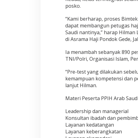
n
posko.
d
o
k
“Kami berharap, proses Bimtek
G
dapat membangun petugas haji
e
Saudi nantinya,” harap Hilman
d
di Asrama Haji Pondok Gede, Ja
e
Ia menambah sebanyak 890 pese
TNI/Polri, Organisasi Islam, P
“Pre-test yang dilakukan seb
kemampuan kompetensi dan pe
lanjut Hilman.
Materi Peserta PPIH Arab Saudi 
Leadership dan managerial
Konsultan ibadah dan pembimb
Layanan kedatangan
Layanan keberangkatan