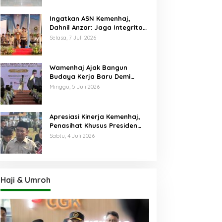
Ingatkan ASN Kemenhaj,
Dahnil Anzar: Jaga Integritas,
Hentikan Praktik Menjadikan
Selasa, 7 Juli 2026
Jemaah sebagai Komoditas
Wamenhaj Ajak Bangun
Budaya Kerja Baru Demi
Pelayanan Terbaik bagi
Minggu, 5 Juli 2026
Jemaah
Apresiasi Kinerja Kemenhaj,
Penasihat Khusus Presiden
Nilai Transisi
Sabtu, 4 Juli 2026
Penyelenggaraan Haji
Berjalan Baik
Haji & Umroh