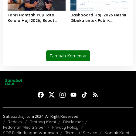
Fahri Hamzah Puji Tata
Dashboard Haji 2026 Resmi
Kelola Haji 2026, Sebut
Dibuka untuk Publik,
Pelayanan Jemaah Mulai
Kemenhaj Perkuat
Naik Kelas
Transparansi dan Akses
Informasi Jemaah
Tambah Komentar
Sahabathaji.com 2024. All Right Reserved
Redaksi
Tentang Kami
Disclaimer
Pedoman Media Siber
Privacy Policy
SOP Perlindungan Wartawan
Terms of Service
Kontak Kami