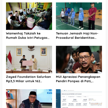
Wamenhaj Takziah ke
Temuan Jemaah Haji Non-
Rumah Duka Istri Petugas
Prosedural Beridentitas
Haji, Sampaikan Duka dan
KBIHU AA, Kemenhaj Lebak:
Penghormatan atas
Kami Tunggu Arahan Pusat
Amanah yang Tetap
Ditunaikan
Zayed Foundation Salurkan
MUI Apresiasi Penangkapan
Rp3,3 Miliar untuk 162
Pendiri Ponpes di Pati,
Jemaah Haji Indonesia,
Tegaskan Tak Ada Tempat
Perkuat Kerja Sama Haji RI–
bagi Perusak Akhlak
UEA
Pesantren