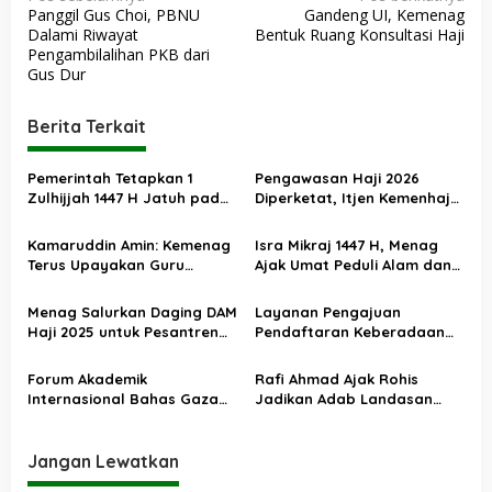
Panggil Gus Choi, PBNU
Gandeng UI, Kemenag
a
Dalami Riwayat
Bentuk Ruang Konsultasi Haji
v
Pengambilalihan PKB dari
Gus Dur
i
g
Berita Terkait
a
s
Pemerintah Tetapkan 1
Pengawasan Haji 2026
Zulhijjah 1447 H Jatuh pada
Diperketat, Itjen Kemenhaj
i
18 Mei 2026, Iduladha 27 Mei
Kolaborasi dengan Itjen
p
Kemenag
Kamaruddin Amin: Kemenag
Isra Mikraj 1447 H, Menag
o
Terus Upayakan Guru
Ajak Umat Peduli Alam dan
Madrasah Swasta Bisa
Sosial lewat Nilai Salat
s
Diangkat PPPK
Menag Salurkan Daging DAM
Layanan Pengajuan
Haji 2025 untuk Pesantren
Pendaftaran Keberadaan
Terdampak Banjir Aceh
Pesantren Dibuka Kembali 1
Januari 2026
Forum Akademik
Rafi Ahmad Ajak Rohis
Internasional Bahas Gaza
Jadikan Adab Landasan
dan Perdamaian Dunia
Utama Kehidupan
Jangan Lewatkan