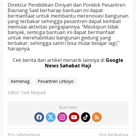
Direktur Pendidikan Diniyah dan Pondok Pesantren
Basnang Said berharap bantuan ini dapat
bermanfaat untuk membantu merenovasi bangunan
yang terbakar sehingga pesantren dapat kembali
memulai aktivitas pengajiannya. “Meskipun tidak
banyak, semoga bantuan ini dapat bermanfaat
untuk merehabilitasi bangunan gedung yang
terbakar, sehingga santri bisa mulai belajar lagi,”
harapnya.
Cek berita dan artikel menarik lainnya di
Google
News Sahabat Haji
Kemenag
Pesantren Lirboyo
Editor: Yadi Mulyadi
Ikuti Kami
N
Pos sebelumnya
Pos berikutnya