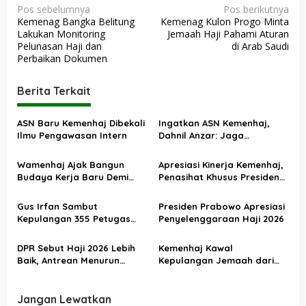
N
Pos sebelumnya
Pos berikutnya
Kemenag Bangka Belitung
Kemenag Kulon Progo Minta
a
Lakukan Monitoring
Jemaah Haji Pahami Aturan
v
Pelunasan Haji dan
di Arab Saudi
Perbaikan Dokumen
i
g
Berita Terkait
a
s
ASN Baru Kemenhaj Dibekali
Ingatkan ASN Kemenhaj,
Ilmu Pengawasan Intern
Dahnil Anzar: Jaga
i
Integritas, Hentikan Praktik
p
Menjadikan Jemaah
Wamenhaj Ajak Bangun
Apresiasi Kinerja Kemenhaj,
sebagai Komoditas
o
Budaya Kerja Baru Demi
Penasihat Khusus Presiden
Pelayanan Terbaik bagi
Nilai Transisi
s
Jemaah
Penyelenggaraan Haji
Gus Irfan Sambut
Presiden Prabowo Apresiasi
Berjalan Baik
Kepulangan 355 Petugas
Penyelenggaraan Haji 2026
Haji PPIH Daker Makkah
DPR Sebut Haji 2026 Lebih
Kemenhaj Kawal
Baik, Antrean Menurun
Kepulangan Jemaah dari
Layanan Jemaah Meningkat
Tanah Suci, Air Zamzam
Akan Didistribusikan di
Tanah Air
Jangan Lewatkan