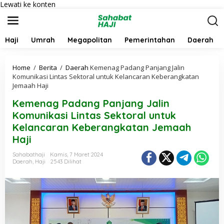
Lewati ke konten
Haji
Umrah
Megapolitan
Pemerintahan
Daerah
Home
/
Berita
/
Daerah
Kemenag Padang Panjang Jalin
Komunikasi Lintas Sektoral untuk Kelancaran Keberangkatan
Jemaah Haji
Kemenag Padang Panjang Jalin
Komunikasi Lintas Sektoral untuk
Kelancaran Keberangkatan Jemaah
Haji
Sahabathaji
Kamis, 7 Maret 2024
Daerah
,
Haji
2543 Dilihat