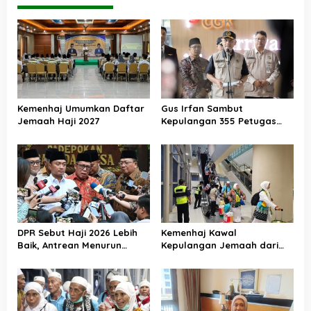
Kemenhaj Umumkan Daftar
Gus Irfan Sambut
Jemaah Haji 2027
Kepulangan 355 Petugas
Haji PPIH Daker Makkah
DPR Sebut Haji 2026 Lebih
Kemenhaj Kawal
Baik, Antrean Menurun
Kepulangan Jemaah dari
Layanan Jemaah Meningkat
Tanah Suci, Air Zamzam
Akan Didistribusikan di
Tanah Air