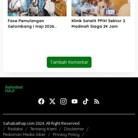
Fase Pemulangan
Klinik Satelit PPIH Sektor 2
Gelombang I Haji 2026
Madinah Siaga 24 Jam
Berakhir, Lebih dari 95 Ribu
Jemaah Indonesia Telah
Kembali ke Tanah Air
Tambah Komentar
Sahabathaji.com 2024. All Right Reserved
Redaksi
Tentang Kami
Disclaimer
Pedoman Media Siber
Privacy Policy