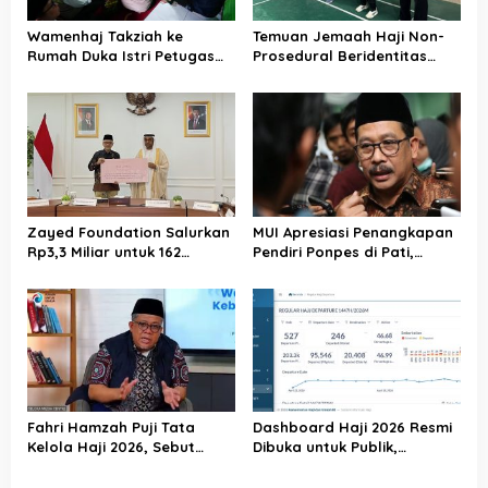
o
Wamenhaj Takziah ke
Temuan Jemaah Haji Non-
s
Rumah Duka Istri Petugas
Prosedural Beridentitas
Haji, Sampaikan Duka dan
KBIHU AA, Kemenhaj Lebak:
Penghormatan atas
Kami Tunggu Arahan Pusat
Amanah yang Tetap
Ditunaikan
Zayed Foundation Salurkan
MUI Apresiasi Penangkapan
Rp3,3 Miliar untuk 162
Pendiri Ponpes di Pati,
Jemaah Haji Indonesia,
Tegaskan Tak Ada Tempat
Perkuat Kerja Sama Haji RI–
bagi Perusak Akhlak
UEA
Pesantren
Fahri Hamzah Puji Tata
Dashboard Haji 2026 Resmi
Kelola Haji 2026, Sebut
Dibuka untuk Publik,
Pelayanan Jemaah Mulai
Kemenhaj Perkuat
Naik Kelas
Transparansi dan Akses