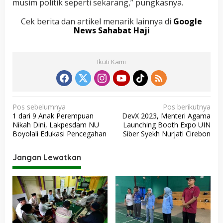
musim politik seperti sekarang,” pungkasnya.
Cek berita dan artikel menarik lainnya di
Google
News Sahabat Haji
Ikuti Kami
N
Pos sebelumnya
Pos berikutnya
1 dari 9 Anak Perempuan
DevX 2023, Menteri Agama
a
Nikah Dini, Lakpesdam NU
Launching Booth Expo UIN
v
Boyolali Edukasi Pencegahan
Siber Syekh Nurjati Cirebon
i
Jangan Lewatkan
g
a
s
i
p