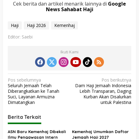
Cek berita dan artikel menarik lainnya di
Google
News Sahabat Haji
Haji
Haji 2026
Kemenhaj
Editor: Saebi
Ikuti Kami
N
Pos sebelumnya
Pos berikutnya
Seluruh Jemaah Telah
Dam Haji Jemaah Indonesia
a
Diberangkatkan ke Tanah
Lebih Transparan, Daging
v
Suci, Layanan Armuzna
Kurban Akan Disalurkan
Dimatangkan
untuk Palestina
i
g
Berita Terkait
a
s
ASN Baru Kemenhaj Dibekali
Kemenhaj Umumkan Daftar
Ilmu Pengawasan Intern
Jemaah Haji 2027