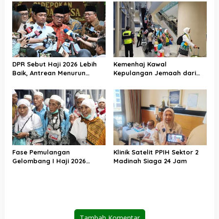
DPR Sebut Haji 2026 Lebih
Kemenhaj Kawal
Baik, Antrean Menurun
Kepulangan Jemaah dari
Layanan Jemaah Meningkat
Tanah Suci, Air Zamzam
Akan Didistribusikan di
Tanah Air
Fase Pemulangan
Klinik Satelit PPIH Sektor 2
Gelombang I Haji 2026
Madinah Siaga 24 Jam
Berakhir, Lebih dari 95 Ribu
Jemaah Indonesia Telah
Kembali ke Tanah Air
Tambah Komentar