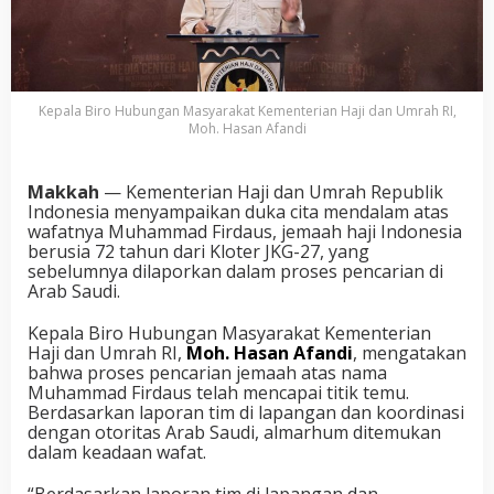
Kepala Biro Hubungan Masyarakat Kementerian Haji dan Umrah RI,
Moh. Hasan Afandi
Makkah
— Kementerian Haji dan Umrah Republik
Indonesia menyampaikan duka cita mendalam atas
wafatnya Muhammad Firdaus, jemaah haji Indonesia
berusia 72 tahun dari Kloter JKG-27, yang
sebelumnya dilaporkan dalam proses pencarian di
Arab Saudi.
Kepala Biro Hubungan Masyarakat Kementerian
Haji dan Umrah RI,
Moh. Hasan Afandi
, mengatakan
bahwa proses pencarian jemaah atas nama
Muhammad Firdaus telah mencapai titik temu.
Berdasarkan laporan tim di lapangan dan koordinasi
dengan otoritas Arab Saudi, almarhum ditemukan
dalam keadaan wafat.
“Berdasarkan laporan tim di lapangan dan