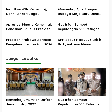
i
p
Ingatkan ASN Kemenhaj,
Wamenhaj Ajak Bangun
o
Dahnil Anzar: Jaga
Budaya Kerja Baru Demi
Integritas, Hentikan Praktik
Pelayanan Terbaik bagi
s
Menjadikan Jemaah
Jemaah
Apresiasi Kinerja Kemenhaj,
Gus Irfan Sambut
sebagai Komoditas
Penasihat Khusus Presiden
Kepulangan 355 Petugas
Nilai Transisi
Haji PPIH Daker Makkah
Penyelenggaraan Haji
Presiden Prabowo Apresiasi
DPR Sebut Haji 2026 Lebih
Berjalan Baik
Penyelenggaraan Haji 2026
Baik, Antrean Menurun
Layanan Jemaah Meningkat
Jangan Lewatkan
Kemenhaj Umumkan Daftar
Gus Irfan Sambut
Jemaah Haji 2027
Kepulangan 355 Petugas
Haji PPIH Daker Makkah