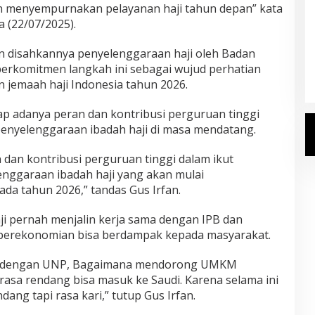
n menyempurnakan pelayanan haji tahun depan” kata
a (22/07/2025).
Kemenhaj Umumkan Daftar
n disahkannya penyelenggaraan haji oleh Badan
Jemaah Haji 2027
berkomitmen langkah ini sebagai wujud perhatian
Di Haji
|
Senin, 20 Juli 2026
an jemaah haji Indonesia tahun 2026.
rap adanya peran dan kontribusi perguruan tinggi
nyelenggaraan ibadah haji di masa mendatang.
 dan kontribusi perguruan tinggi dalam ikut
nggaraan ibadah haji yang akan mulai
ada tahun 2026,” tandas Gus Irfan.
i pernah menjalin kerja sama dengan IPB dan
erekonomian bisa berdampak kepada masyarakat.
kan dengan UNP, Bagaimana mendorong UMKM
a rasa rendang bisa masuk ke Saudi. Karena selama ini
ang tapi rasa kari,” tutup Gus Irfan.