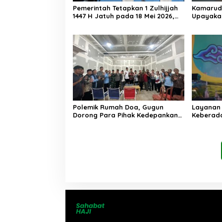
Pemerintah Tetapkan 1 Zulhijjah
Kamarudd
1447 H Jatuh pada 18 Mei 2026,
Upayaka
Iduladha 27 Mei
Swasta B
Polemik Rumah Doa, Gugun
Layanan
Dorong Para Pihak Kedepankan
Keberada
Musyawarah
Kembali 