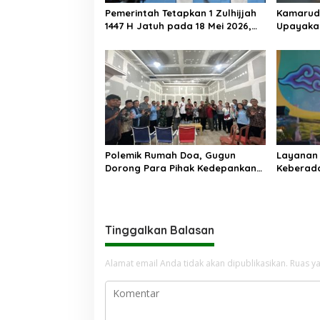
o
Pemerintah Tetapkan 1 Zulhijjah
Kamarudd
s
1447 H Jatuh pada 18 Mei 2026,
Upayaka
Iduladha 27 Mei
Swasta B
Polemik Rumah Doa, Gugun
Layanan
Dorong Para Pihak Kedepankan
Keberada
Musyawarah
Kembali 
Tinggalkan Balasan
Alamat email Anda tidak akan dipublikasikan.
Ruas ya