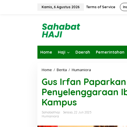
L
e
Kamis, 6 Agustus 2026
Terms of Service
In
w
a
t
i
k
e
k
o
Home
Haji
Daerah
Pemerintahan
n
t
e
n
Home
/
Berita
/
Humaniora
G
u
Gus Irfan Paparkan
s
I
Penyelenggaraan Ib
r
f
Kampus
a
n
P
Sahabathaji
Selasa, 22 Juli 2025
a
Humaniora
p
a