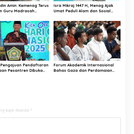
in Amin: Kemenag Terus
Isra Mikraj 1447 H, Menag Ajak
n Guru Madrasah
Umat Peduli Alam dan Sosial
isa Diangkat PPPK
lewat Nilai Salat
 Pengajuan Pendaftaran
Forum Akademik Internasional
an Pesantren Dibuka
Bahas Gaza dan Perdamaian
1 Januari 2026
Dunia
ng wajib ditandai
*