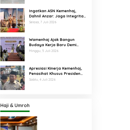
Ingatkan ASN Kemenhaj,
Dahnil Anzar: Jaga Integritas,
Hentikan Praktik Menjadikan
Selasa, 7 Juli 2026
Jemaah sebagai Komoditas
Wamenhaj Ajak Bangun
Budaya Kerja Baru Demi
Pelayanan Terbaik bagi
Minggu, 5 Juli 2026
Jemaah
Apresiasi Kinerja Kemenhaj,
Penasihat Khusus Presiden
Nilai Transisi
Sabtu, 4 Juli 2026
Penyelenggaraan Haji
Berjalan Baik
Haji & Umroh