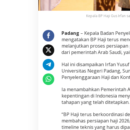
a
r
a
Kepala BP Haji Gus Irfan
a
n
I
Padang
– Kepala Badan Penyel
b
mengatakan BP Haji terus men
a
melanjutkan proses persiapan 
d
dari pemerintah Arab Saudi, ya
a
h
H
Hal ini disampaikan Irfan Yus
a
Universitas Negeri Padang, S
j
Penyelenggaraan Haji dan Kont
i
d
a
Ia menambahkan Pemerintah A
n
kepentingan di Indonesia meny
K
tahapan yang telah ditetapkan.
o
n
“BP Haji terus berkoordinasi 
t
r
membahas persiapan haji 2026
i
timeline teknis yang harus di