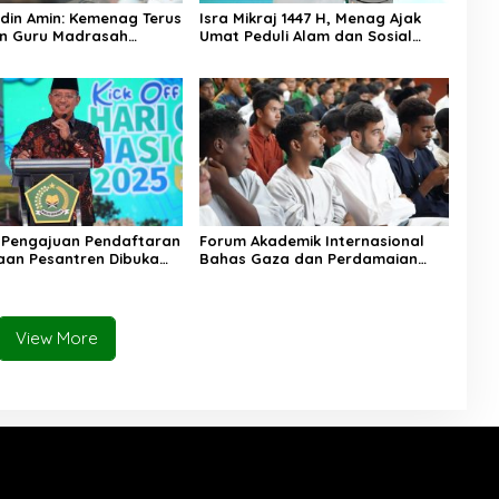
in Amin: Kemenag Terus
Isra Mikraj 1447 H, Menag Ajak
n Guru Madrasah
Umat Peduli Alam dan Sosial
isa Diangkat PPPK
lewat Nilai Salat
 Pengajuan Pendaftaran
Forum Akademik Internasional
an Pesantren Dibuka
Bahas Gaza dan Perdamaian
1 Januari 2026
Dunia
View More