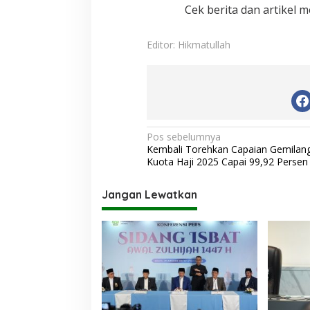
Cek berita dan artikel m
Editor: Hikmatullah
N
Pos sebelumnya
Kembali Torehkan Capaian Gemilang
a
Kuota Haji 2025 Capai 99,92 Persen
v
i
Jangan Lewatkan
g
a
s
i
p