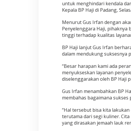
b
untuk menghindari kendala da
u
Kepala BP Haji di Padang, Selas
s
i
K
Menurut Gus Irfan dengan aka
a
Penyelenggara Haji, pihaknya 
m
tinggi terhadap kualitas layan
p
u
BP Haji lanjut Gus Irfan berha
s
dalam mendukung suksesnya pe
“Besar harapan kami ada peran
menyukseskan layanan penyele
diselenggarakan oleh BP Haji p
Gus Irfan menambahkan BP Haj
membahas bagaimana sukses p
“Hal tersebut bisa kita laku
terutama dari segi kuliner. Cit
yang dirasakan jemaah lauk rend