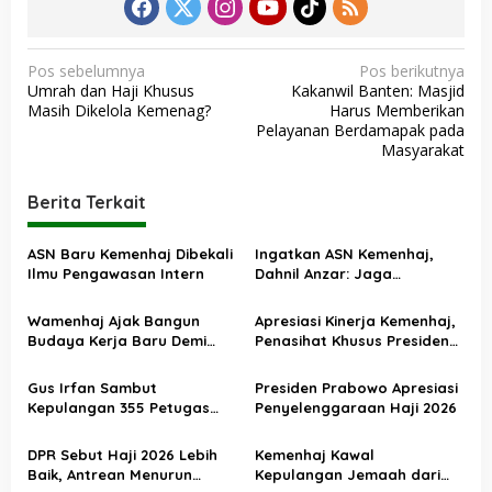
N
Pos sebelumnya
Pos berikutnya
Umrah dan Haji Khusus
Kakanwil Banten: Masjid
a
Masih Dikelola Kemenag?
Harus Memberikan
v
Pelayanan Berdamapak pada
Masyarakat
i
g
Berita Terkait
a
s
ASN Baru Kemenhaj Dibekali
Ingatkan ASN Kemenhaj,
Ilmu Pengawasan Intern
Dahnil Anzar: Jaga
i
Integritas, Hentikan Praktik
p
Menjadikan Jemaah
Wamenhaj Ajak Bangun
Apresiasi Kinerja Kemenhaj,
sebagai Komoditas
o
Budaya Kerja Baru Demi
Penasihat Khusus Presiden
Pelayanan Terbaik bagi
Nilai Transisi
s
Jemaah
Penyelenggaraan Haji
Gus Irfan Sambut
Presiden Prabowo Apresiasi
Berjalan Baik
Kepulangan 355 Petugas
Penyelenggaraan Haji 2026
Haji PPIH Daker Makkah
DPR Sebut Haji 2026 Lebih
Kemenhaj Kawal
Baik, Antrean Menurun
Kepulangan Jemaah dari