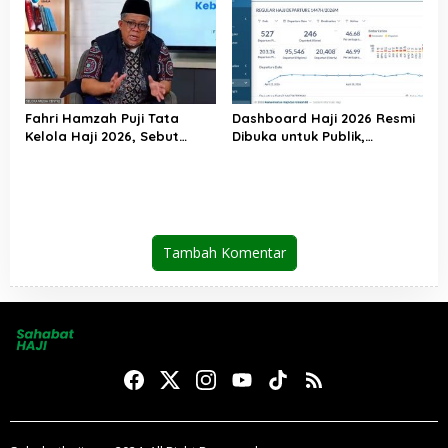
UEA
Pesantren
Fahri Hamzah Puji Tata
Dashboard Haji 2026 Resmi
Kelola Haji 2026, Sebut
Dibuka untuk Publik,
Pelayanan Jemaah Mulai
Kemenhaj Perkuat
Naik Kelas
Transparansi dan Akses
Informasi Jemaah
Tambah Komentar