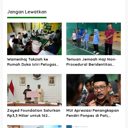
Layanan Jemaah Meningkat
Tanah Suci, Air Zamzam
Akan Didistribusikan di
Tanah Air
Jangan Lewatkan
Wamenhaj Takziah ke
Temuan Jemaah Haji Non-
Rumah Duka Istri Petugas
Prosedural Beridentitas
Haji, Sampaikan Duka dan
KBIHU AA, Kemenhaj Lebak:
Penghormatan atas
Kami Tunggu Arahan Pusat
Amanah yang Tetap
Ditunaikan
Zayed Foundation Salurkan
MUI Apresiasi Penangkapan
Rp3,3 Miliar untuk 162
Pendiri Ponpes di Pati,
Jemaah Haji Indonesia,
Tegaskan Tak Ada Tempat
Perkuat Kerja Sama Haji RI–
bagi Perusak Akhlak