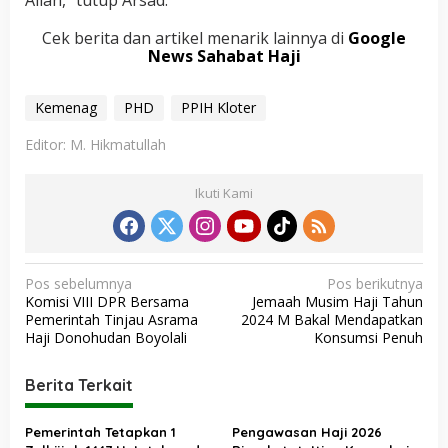
Allah,” tutup Arsad.
Cek berita dan artikel menarik lainnya di
Google
News Sahabat Haji
Kemenag
PHD
PPIH Kloter
Editor: M. Hikmatullah
Ikuti Kami
N
Pos sebelumnya
Pos berikutnya
Komisi VIII DPR Bersama
Jemaah Musim Haji Tahun
a
Pemerintah Tinjau Asrama
2024 M Bakal Mendapatkan
v
Haji Donohudan Boyolali
Konsumsi Penuh
i
Berita Terkait
g
a
Pemerintah Tetapkan 1
Pengawasan Haji 2026