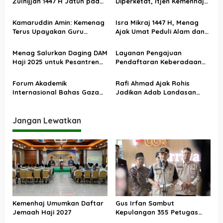
s
Zulhijjah 1447 H Jatuh pada
Diperketat, Itjen Kemenhaj
18 Mei 2026, Iduladha 27 Mei
Kolaborasi dengan Itjen
i
Kemenag
Kamaruddin Amin: Kemenag
Isra Mikraj 1447 H, Menag
p
Terus Upayakan Guru
Ajak Umat Peduli Alam dan
o
Madrasah Swasta Bisa
Sosial lewat Nilai Salat
Diangkat PPPK
s
Menag Salurkan Daging DAM
Layanan Pengajuan
Haji 2025 untuk Pesantren
Pendaftaran Keberadaan
Terdampak Banjir Aceh
Pesantren Dibuka Kembali 1
Januari 2026
Forum Akademik
Rafi Ahmad Ajak Rohis
Internasional Bahas Gaza
Jadikan Adab Landasan
dan Perdamaian Dunia
Utama Kehidupan
Jangan Lewatkan
Kemenhaj Umumkan Daftar
Gus Irfan Sambut
Jemaah Haji 2027
Kepulangan 355 Petugas
Haji PPIH Daker Makkah