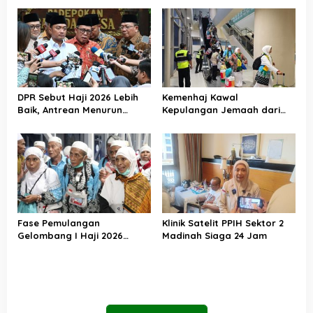
DPR Sebut Haji 2026 Lebih
Kemenhaj Kawal
Baik, Antrean Menurun
Kepulangan Jemaah dari
Layanan Jemaah Meningkat
Tanah Suci, Air Zamzam
Akan Didistribusikan di
Tanah Air
Fase Pemulangan
Klinik Satelit PPIH Sektor 2
Gelombang I Haji 2026
Madinah Siaga 24 Jam
Berakhir, Lebih dari 95 Ribu
Jemaah Indonesia Telah
Kembali ke Tanah Air