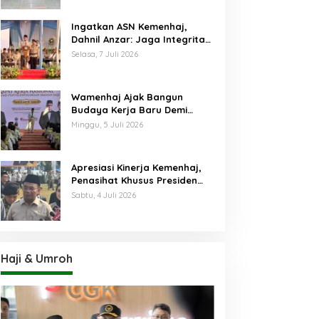
Ingatkan ASN Kemenhaj,
Dahnil Anzar: Jaga Integritas,
Hentikan Praktik Menjadikan
Selasa, 7 Juli 2026
Jemaah sebagai Komoditas
Wamenhaj Ajak Bangun
Budaya Kerja Baru Demi
Pelayanan Terbaik bagi
Minggu, 5 Juli 2026
Jemaah
Apresiasi Kinerja Kemenhaj,
Penasihat Khusus Presiden
Nilai Transisi
Sabtu, 4 Juli 2026
Penyelenggaraan Haji
Berjalan Baik
Haji & Umroh