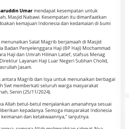
aruddin Umar
mendapat kesempatan untuk
ah, Masjid Nabawi. Kesempatan itu dimanfaatkan
oakan kemajuan Indonesia dan kedamaian di bumi
menunaikan Salat Magrib berjamaah di Masjid
a Badan Penyelenggara Haji (BP Haji) Mochammad
ara Haji dan Umrah Hilman Latief, stafsus Menag
irektur Layanan Haji Luar Negeri Subhan Cholid,
asrullah Jasam.
s antara Magrib dan Isya untuk menunaikan berbagai
ah Swt memberkati seluruh warga masyarakat
nah, Senin (25/11/2024).
a Allah betul-betul menjalankan amanahnya sesuai
iberikan kepadanya. Semoga masyarakat Indonesia
 keimanan dan ketakwaannya,” lanjutnya.
pannya, semoga Allah melimpahkan rahmat-Nya