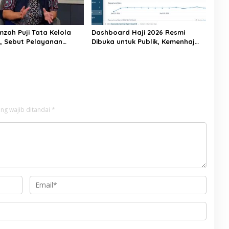
mzah Puji Tata Kelola
Dashboard Haji 2026 Resmi
6, Sebut Pelayanan
Dibuka untuk Publik, Kemenhaj
ulai Naik Kelas
Perkuat Transparansi dan Akses
Informasi Jemaah
ng wajib ditandai
*