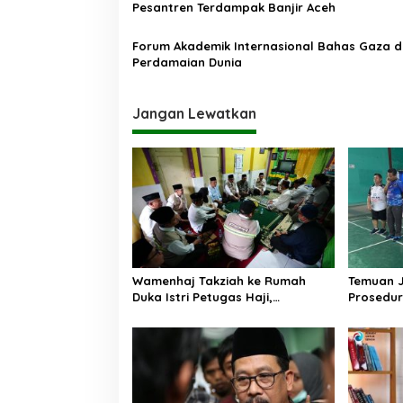
Pesantren Terdampak Banjir Aceh
s
Forum Akademik Internasional Bahas Gaza 
Perdamaian Dunia
Jangan Lewatkan
Wamenhaj Takziah ke Rumah
Temuan 
Duka Istri Petugas Haji,
Prosedur
Sampaikan Duka dan
AA, Keme
Penghormatan atas Amanah
Arahan P
yang Tetap Ditunaikan