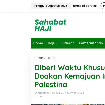
L
e
Minggu, 9 Agustus 2026
Terms of Service
I
w
a
t
i
k
e
k
o
Home
Haji
Daerah
Pemerintahan
n
t
e
n
Home
/
Berita
D
i
Diberi Waktu Khus
b
e
Doakan Kemajuan I
r
i
Palestina
W
a
k
Sahabathaji
Selasa, 26 November 2024
t
Berita
u
K