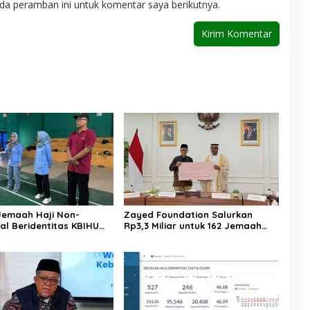
da peramban ini untuk komentar saya berikutnya.
Jemaah Haji Non-
Zayed Foundation Salurkan
al Beridentitas KBIHU
Rp3,3 Miliar untuk 162 Jemaah
nhaj Lebak: Kami Tunggu
Haji Indonesia, Perkuat Kerja
usat
Sama Haji RI–UEA