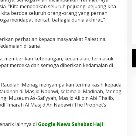
ia. “Kita mendoakan seluruh pejuang-pejuang kita
n kita berdoa seluruh orang-orang yang pernah
Kemenhaj Umumkan Daftar
oga mendapat berkat, bahagia dunia akhirat,”
Jemaah Haji 2027
Di Haji
|
Senin, 20 Juli 2026
ikan perhatian kepada masyarakat Palestina.
edamaian di sana.
Swt memberikan ketenangan, kedamaian, termasuk
cepat merdeka dan semoga diberikan kedamaian di
 Raudlah, Menag menyampaikan terima kasih kepada
 Raudhah di Masjid Nabawi, selama di Madinah, Menag
i Museum As-Safiyyah, Masjid Ali bin Abi Thalib,
dl ‘Imarah Al Masjid An Nabawi
(The Prophet’s
enarik lainnya di
Google News Sahabat Haji