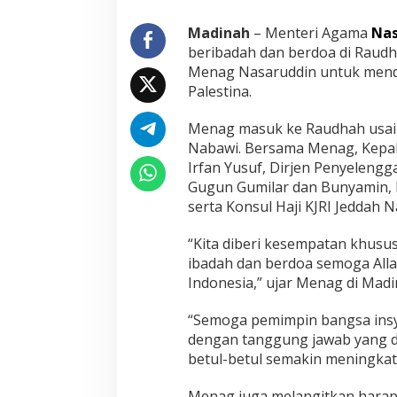
a
k
Madinah
– Menteri Agama
Nas
a
beribadah dan berdoa di Raudh
n
Menag Nasaruddin untuk mend
K
Palestina.
e
m
a
Menag masuk ke Raudhah usai 
j
Nabawi. Bersama Menag, Kepal
u
Irfan Yusuf, Dirjen Penyelengg
a
Gugun Gumilar dan Bunyamin, D
n
serta Konsul Haji KJRI Jeddah N
I
n
d
“Kita diberi kesempatan khusu
o
ibadah dan berdoa semoga All
n
Indonesia,” ujar Menag di Madi
e
s
i
“Semoga pemimpin bangsa insy
a
dengan tanggung jawab yang d
d
betul-betul semakin meningkat
a
n
Menag juga melangitkan hara