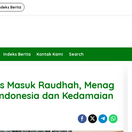
ndeks Berita
Indeks Berita
Kontak Kami
Search
us Masuk Raudhah, Menag
ndonesia dan Kedamaian
Kembalikan Peran dan Fungsi
KBIHU Pada Jalurnya