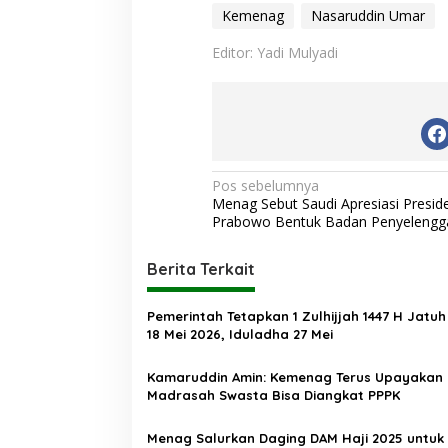
Kemenag
Nasaruddin Umar
Editor: Yadi Mulyadi
N
Pos sebelumnya
Menag Sebut Saudi Apresiasi Presid
a
Prabowo Bentuk Badan Penyelengga
v
i
Berita Terkait
g
Pemerintah Tetapkan 1 Zulhijjah 1447 H Jatu
a
18 Mei 2026, Iduladha 27 Mei
s
Kamaruddin Amin: Kemenag Terus Upayakan
i
Madrasah Swasta Bisa Diangkat PPPK
p
o
Menag Salurkan Daging DAM Haji 2025 untuk