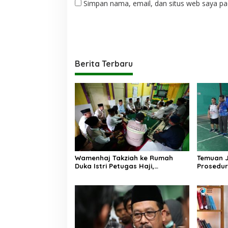
Simpan nama, email, dan situs web saya pa
Berita Terbaru
Wamenhaj Takziah ke Rumah
Temuan 
Duka Istri Petugas Haji,
Prosedur
Sampaikan Duka dan
AA, Keme
Penghormatan atas Amanah
Arahan P
yang Tetap Ditunaikan