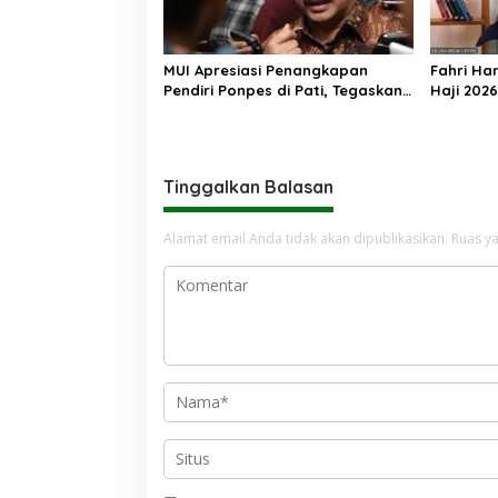
MUI Apresiasi Penangkapan
Fahri Ha
Pendiri Ponpes di Pati, Tegaskan
Haji 202
Tak Ada Tempat bagi Perusak
Jemaah M
Akhlak Pesantren
Tinggalkan Balasan
Alamat email Anda tidak akan dipublikasikan.
Ruas ya