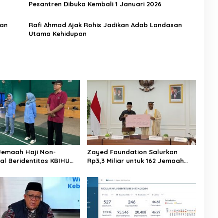
Pesantren Dibuka Kembali 1 Januari 2026
dan
Rafi Ahmad Ajak Rohis Jadikan Adab Landasan
Utama Kehidupan
Jemaah Haji Non-
Zayed Foundation Salurkan
al Beridentitas KBIHU
Rp3,3 Miliar untuk 162 Jemaah
nhaj Lebak: Kami Tunggu
Haji Indonesia, Perkuat Kerja
usat
Sama Haji RI–UEA