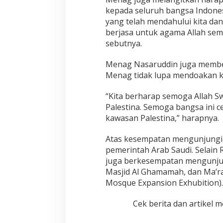
K
e
kepada seluruh bangsa Indones
d
yang telah mendahului kita da
a
berjasa untuk agama Allah sem
m
sebutnya.
a
i
a
Menag Nasaruddin juga member
n
Menag tidak lupa mendoakan k
P
a
“Kita berharap semoga Allah 
l
Palestina. Semoga bangsa ini 
e
s
kawasan Palestina,” harapnya.
t
i
Atas kesempatan mengunjungi
n
pemerintah Arab Saudi. Selain
a
juga berkesempatan mengunjung
Masjid Al Ghamamah, dan Ma’ra
Mosque Expansion Exhubition)
.
Cek berita dan artikel m