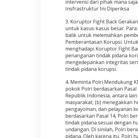
a
intervensi dari pihak mana saj
K
Insfrastruktur Ini Diperiksa
o
r
3. Koruptor Fight Back Gerakan 
u
untuk kasus-kasus besar. Par
p
s
balik untuk melemahkan pembe
i
Pemberantasan Korupsi. Untuk 
menghadapi Koruptor Fight Bac
penanganan tindak pidana korup
mengedepankan integritas ser
tindak pidana korupsi.
4. Meminta Polri Mendukung K
pokok Polri berdasarkan Pasal
Republik Indonesia, antara lai
masyarakat, (b) menegakkan h
pengayoman, dan pelayanan kep
berdasarkan Pasal 14, Polri be
tindak pidana sesuai dengan 
undangan. Di sinilah, Polri b
pidana. Oleh karena itu, Polr