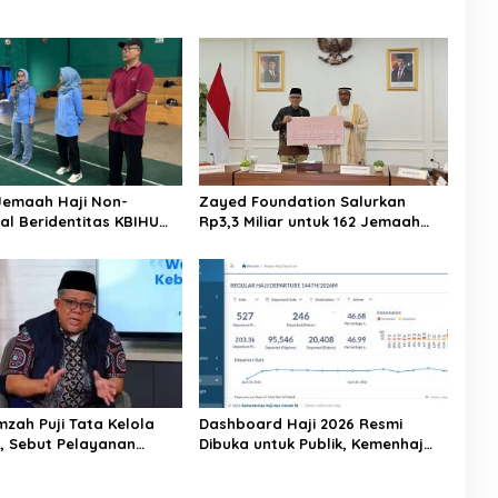
Jemaah Haji Non-
Zayed Foundation Salurkan
al Beridentitas KBIHU
Rp3,3 Miliar untuk 162 Jemaah
nhaj Lebak: Kami Tunggu
Haji Indonesia, Perkuat Kerja
usat
Sama Haji RI–UEA
mzah Puji Tata Kelola
Dashboard Haji 2026 Resmi
6, Sebut Pelayanan
Dibuka untuk Publik, Kemenhaj
ulai Naik Kelas
Perkuat Transparansi dan Akses
Informasi Jemaah