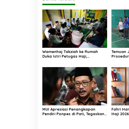
Wamenhaj Takziah ke Rumah
Temuan 
Duka Istri Petugas Haji,
Prosedur
Sampaikan Duka dan
AA, Keme
Penghormatan atas Amanah
Arahan P
yang Tetap Ditunaikan
MUI Apresiasi Penangkapan
Fahri Ha
Pendiri Ponpes di Pati, Tegaskan
Haji 202
Tak Ada Tempat bagi Perusak
Jemaah M
Akhlak Pesantren