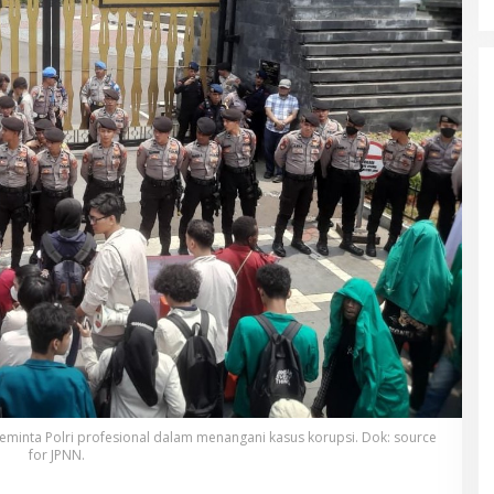
minta Polri profesional dalam menangani kasus korupsi. Dok: source
for JPNN.