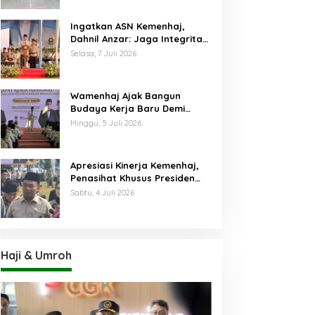
Ingatkan ASN Kemenhaj,
Dahnil Anzar: Jaga Integritas,
Hentikan Praktik Menjadikan
Selasa, 7 Juli 2026
Jemaah sebagai Komoditas
Wamenhaj Ajak Bangun
Budaya Kerja Baru Demi
Pelayanan Terbaik bagi
Minggu, 5 Juli 2026
Jemaah
Apresiasi Kinerja Kemenhaj,
Penasihat Khusus Presiden
Nilai Transisi
Sabtu, 4 Juli 2026
Penyelenggaraan Haji
Berjalan Baik
Haji & Umroh