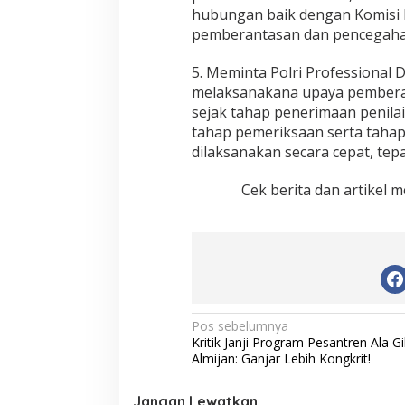
hubungan baik dengan Komisi 
pemberantasan dan pencegahan
5. Meminta Polri Professional
melaksanakana upaya pemberant
sejak tahap penerimaan penilai
tahap pemeriksaan serta taha
dilaksanakan secara cepat, tepa
Cek berita dan artikel m
N
Pos sebelumnya
Kritik Janji Program Pesantren Ala Gi
a
Almijan: Ganjar Lebih Kongkrit!
v
Jangan Lewatkan