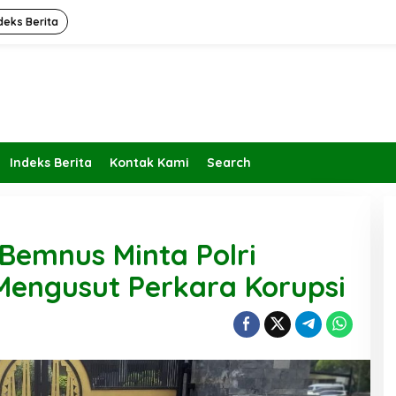
deks Berita
Indeks Berita
Kontak Kami
Search
Bemnus Minta Polri
Mengusut Perkara Korupsi
Kembalikan Peran dan Fungsi
KBIHU Pada Jalurnya