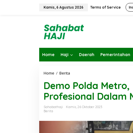
L
e
Kamis, 6 Agustus 2026
Terms of Service
In
w
a
t
i
k
e
k
o
Home
Haji
Daerah
Pemerintahan
n
t
e
n
Home
/
Berita
D
e
Demo Polda Metro, 
m
o
Profesional Dalam 
P
o
l
Sahabathaji
Kamis, 26 Oktober 2023
d
Berita
a
M
e
t