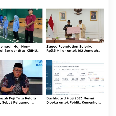
Jemaah Haji Non-
Zayed Foundation Salurkan
al Beridentitas KBIHU
Rp3,3 Miliar untuk 162 Jemaah
nhaj Lebak: Kami Tunggu
Haji Indonesia, Perkuat Kerja
usat
Sama Haji RI–UEA
mzah Puji Tata Kelola
Dashboard Haji 2026 Resmi
6, Sebut Pelayanan
Dibuka untuk Publik, Kemenhaj
ulai Naik Kelas
Perkuat Transparansi dan Akses
Informasi Jemaah