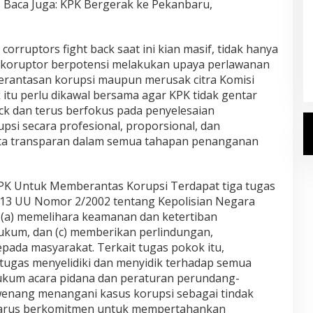
a. Baca Juga: KPK Bergerak ke Pekanbaru,
Kemenhaj Umumkan Daftar
corruptors fight back saat ini kian masif, tidak hanya
Jemaah Haji 2027
a koruptor berpotensi melakukan upaya perlawanan
Di Haji
|
Senin, 20 Juli 2026
rantasan korupsi maupun merusak citra Komisi
itu perlu dikawal bersama agar KPK tidak gentar
k dan terus berfokus pada penyelesaian
si secara profesional, proporsional, dan
ta transparan dalam semua tahapan penanganan
PK Untuk Memberantas Korupsi Terdapat tiga tugas
 13 UU Nomor 2/2002 tentang Kepolisian Negara
n (a) memelihara keamanan dan ketertiban
ukum, dan (c) memberikan perlindungan,
ada masyarakat. Terkait tugas pokok itu,
rtugas menyelidiki dan menyidik terhadap semua
hukum acara pidana dan peraturan perundang-
erwenang menangani kasus korupsi sebagai tindak
i harus berkomitmen untuk mempertahankan