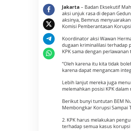
i
Jakarta
– Badan Eksekutif Mah
o
aksi unjuk rasa di depan Gedun
n
aksinya, Bemnus menyuarakan
a
Komisi Pemberantasan Korupsi 
l
D
a
Koordinator aksi Wawan Herm
l
dugaan kriminalilasi terhadap 
a
KPK sama dengan perlawanan t
m
M
e
“Oleh karena itu kita tidak bol
n
karena dapat mengancam integr
g
u
Lebih lanjut mereka juga men
s
melemahkan posisi KPK dalam 
u
t
P
Berikut bunyi tuntutan BEM Nu
e
Membongkar Korupsi Sampai 
r
k
2. KPK harus melakukan pengun
a
terhadap semua kasus korupsi s
r