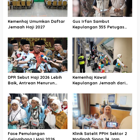
Kemenhaj Umumkan Daftar
Gus Irfan Sambut
Jemaah Haji 2027
Kepulangan 355 Petugas
Haji PPIH Daker Makkah
DPR Sebut Haji 2026 Lebih
Kemenhaj Kawal
Baik, Antrean Menurun
Kepulangan Jemaah dari
Layanan Jemaah Meningkat
Tanah Suci, Air Zamzam
Akan Didistribusikan di
Tanah Air
Fase Pemulangan
Klinik Satelit PPIH Sektor 2
Gelombang I Haji 2026
Madinah Siaga 24 Jam