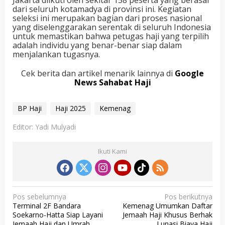
Jakarta diikuti oleh sekitar 158 peserta yang berasal
dari seluruh kotamadya di provinsi ini. Kegiatan
seleksi ini merupakan bagian dari proses nasional
yang diselenggarakan serentak di seluruh Indonesia
untuk memastikan bahwa petugas haji yang terpilih
adalah individu yang benar-benar siap dalam
menjalankan tugasnya.
Cek berita dan artikel menarik lainnya di
Google
News Sahabat Haji
BP Haji
Haji 2025
Kemenag
Editor: Yadi Mulyadi
Ikuti Kami
N
Pos sebelumnya
Pos berikutnya
Terminal 2F Bandara
Kemenag Umumkan Daftar
a
Soekarno-Hatta Siap Layani
Jemaah Haji Khusus Berhak
v
Jemaah Haji dan Umrah
Lunasi Biaya Haji