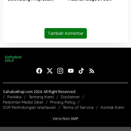
Berakhir, Lebih dari 95 Ribu
Jemaah Indonesia Telah
Kembali ke Tanah Air
Tambah Komentar
Sahabathaji.com 2024. All Right Reserved
Redaksi
Tentang Kami
Disclaimer
Pedoman Media Siber
Privacy Policy
SOP Perlindungan Wartawan
Terms of Service
Kontak Kami
Versi Non AMP