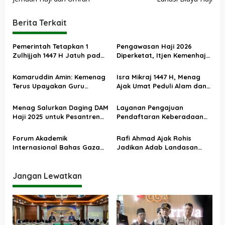
i
Berita Terkait
g
a
Pemerintah Tetapkan 1
Pengawasan Haji 2026
s
Zulhijjah 1447 H Jatuh pada
Diperketat, Itjen Kemenhaj
18 Mei 2026, Iduladha 27 Mei
Kolaborasi dengan Itjen
i
Kemenag
Kamaruddin Amin: Kemenag
Isra Mikraj 1447 H, Menag
p
Terus Upayakan Guru
Ajak Umat Peduli Alam dan
o
Madrasah Swasta Bisa
Sosial lewat Nilai Salat
Diangkat PPPK
s
Menag Salurkan Daging DAM
Layanan Pengajuan
Haji 2025 untuk Pesantren
Pendaftaran Keberadaan
Terdampak Banjir Aceh
Pesantren Dibuka Kembali 1
Januari 2026
Forum Akademik
Rafi Ahmad Ajak Rohis
Internasional Bahas Gaza
Jadikan Adab Landasan
dan Perdamaian Dunia
Utama Kehidupan
Jangan Lewatkan