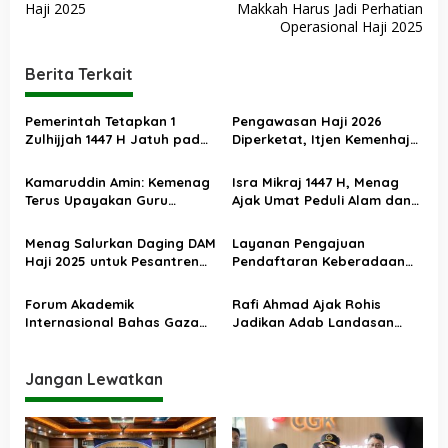
v
Haji 2025
Makkah Harus Jadi Perhatian
Operasional Haji 2025
i
g
Berita Terkait
a
s
Pemerintah Tetapkan 1
Pengawasan Haji 2026
Zulhijjah 1447 H Jatuh pada
Diperketat, Itjen Kemenhaj
i
18 Mei 2026, Iduladha 27 Mei
Kolaborasi dengan Itjen
p
Kemenag
Kamaruddin Amin: Kemenag
Isra Mikraj 1447 H, Menag
o
Terus Upayakan Guru
Ajak Umat Peduli Alam dan
Madrasah Swasta Bisa
Sosial lewat Nilai Salat
s
Diangkat PPPK
Menag Salurkan Daging DAM
Layanan Pengajuan
Haji 2025 untuk Pesantren
Pendaftaran Keberadaan
Terdampak Banjir Aceh
Pesantren Dibuka Kembali 1
Januari 2026
Forum Akademik
Rafi Ahmad Ajak Rohis
Internasional Bahas Gaza
Jadikan Adab Landasan
dan Perdamaian Dunia
Utama Kehidupan
Jangan Lewatkan