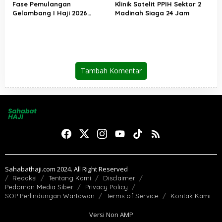
Fase Pemulangan
Klinik Satelit PPIH Sektor 2
Gelombang I Haji 2026
Madinah Siaga 24 Jam
Berakhir, Lebih dari 95 Ribu
Jemaah Indonesia Telah
Kembali ke Tanah Air
Tambah Komentar
Sahabathaji.com 2024. All Right Reserved
Redaksi
Tentang Kami
Disclaimer
Pedoman Media Siber
Privacy Policy
SOP Perlindungan Wartawan
Terms of Service
Kontak Kami
Versi Non AMP