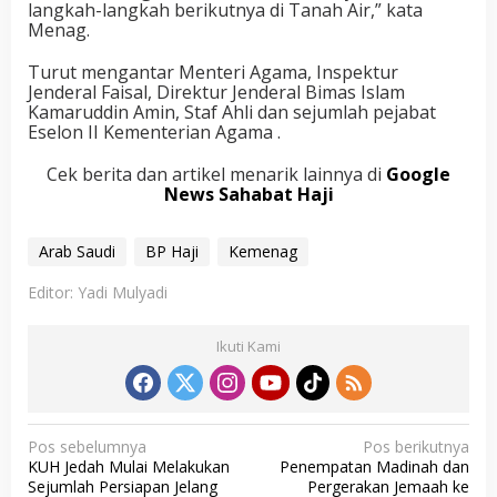
langkah-langkah berikutnya di Tanah Air,” kata
Menag.
Turut mengantar Menteri Agama, Inspektur
Jenderal Faisal, Direktur Jenderal Bimas Islam
Kamaruddin Amin, Staf Ahli dan sejumlah pejabat
Eselon II Kementerian Agama .
Cek berita dan artikel menarik lainnya di
Google
News Sahabat Haji
Arab Saudi
BP Haji
Kemenag
Editor: Yadi Mulyadi
Ikuti Kami
N
Pos sebelumnya
Pos berikutnya
KUH Jedah Mulai Melakukan
Penempatan Madinah dan
a
Sejumlah Persiapan Jelang
Pergerakan Jemaah ke