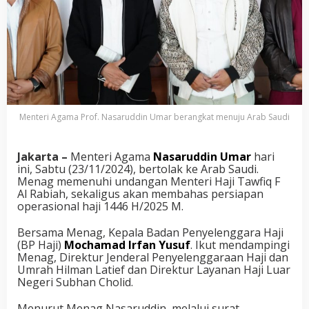
Menteri Agama Prof. Nasaruddin Umar berangkat menuju Arab Saudi
Jakarta –
Menteri Agama
Nasaruddin Umar
hari
ini, Sabtu (23/11/2024), bertolak ke Arab Saudi.
Menag memenuhi undangan Menteri Haji Tawfiq F
Al Rabiah, sekaligus akan membahas persiapan
operasional haji 1446 H/2025 M.
Bersama Menag, Kepala Badan Penyelenggara Haji
(BP Haji)
Mochamad Irfan Yusuf
. Ikut mendampingi
Menag, Direktur Jenderal Penyelenggaraan Haji dan
Umrah Hilman Latief dan Direktur Layanan Haji Luar
Negeri Subhan Cholid.
Menurut Menag Nasaruddin, melalui surat