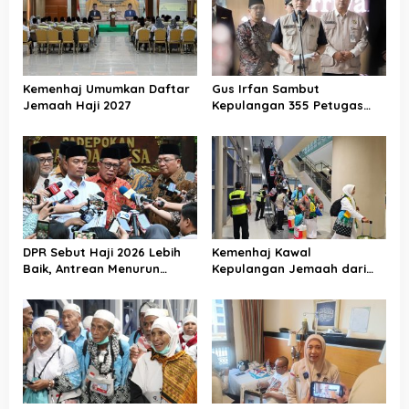
Kemenhaj Umumkan Daftar
Gus Irfan Sambut
Jemaah Haji 2027
Kepulangan 355 Petugas
Haji PPIH Daker Makkah
DPR Sebut Haji 2026 Lebih
Kemenhaj Kawal
Baik, Antrean Menurun
Kepulangan Jemaah dari
Layanan Jemaah Meningkat
Tanah Suci, Air Zamzam
Akan Didistribusikan di
Tanah Air