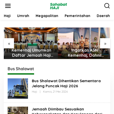
L
e
w
a
Haji
Umrah
Megapolitan
Pemerintahan
Daerah
t
i
k
e
k
«
»
o
n
Kemenhaj Umumkan
Ingatkan ASN
t
Daftar Jemaah Haji
Kemenhaj, Dahnil
e
2027
Anzar: Jaga Integritas,
n
Hentikan Praktik
Bus Shalawat
Menjadikan Jemaah
sebagai Komoditas
Bus Shalawat Dihentikan Sementara
Jelang Puncak Haji 2026
Haji
|
Kamis, 21 Mei 2026
O
L
E
H
S
Jemaah Diimbau Sesuaikan
A
H