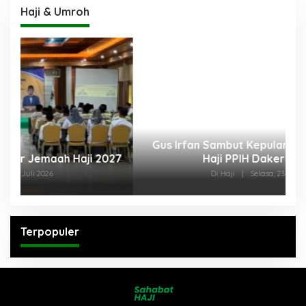
Haji & Umroh
Gus Irfan Sambut Kepulangan 355 Petugas
27
Haji PPIH Daker Makkah
Di Haji
|
Selasa, 23 Juni 2026
Terpopuler