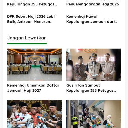
s
Berjalan Baik
Kepulangan 355 Petugas
Penyelenggaraan Haji 2026
Haji PPIH Daker Makkah
DPR Sebut Haji 2026 Lebih
Kemenhaj Kawal
Baik, Antrean Menurun
Kepulangan Jemaah dari
Layanan Jemaah Meningkat
Tanah Suci, Air Zamzam
Akan Didistribusikan di
Tanah Air
Jangan Lewatkan
Kemenhaj Umumkan Daftar
Gus Irfan Sambut
Jemaah Haji 2027
Kepulangan 355 Petugas
Haji PPIH Daker Makkah