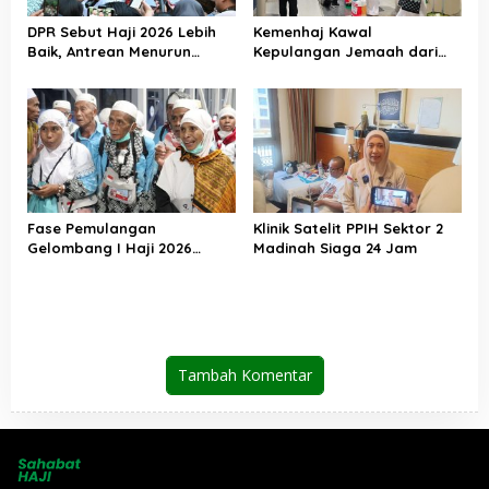
DPR Sebut Haji 2026 Lebih
Kemenhaj Kawal
Baik, Antrean Menurun
Kepulangan Jemaah dari
Layanan Jemaah Meningkat
Tanah Suci, Air Zamzam
Akan Didistribusikan di
Tanah Air
Fase Pemulangan
Klinik Satelit PPIH Sektor 2
Gelombang I Haji 2026
Madinah Siaga 24 Jam
Berakhir, Lebih dari 95 Ribu
Jemaah Indonesia Telah
Kembali ke Tanah Air
Tambah Komentar