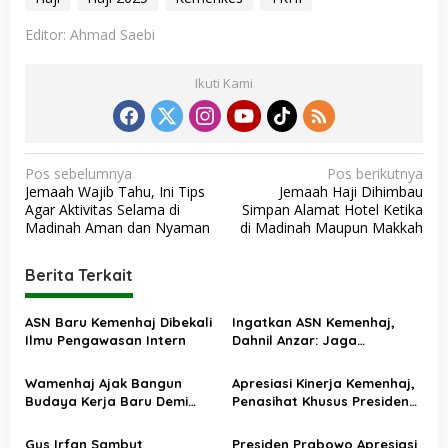
Editor: Ahmad Saebi
Ikuti Kami
N
Pos sebelumnya
Pos berikutnya
Jemaah Wajib Tahu, Ini Tips
Jemaah Haji Dihimbau
a
Agar Aktivitas Selama di
Simpan Alamat Hotel Ketika
v
Madinah Aman dan Nyaman
di Madinah Maupun Makkah
i
Berita Terkait
g
a
ASN Baru Kemenhaj Dibekali
Ingatkan ASN Kemenhaj,
s
Ilmu Pengawasan Intern
Dahnil Anzar: Jaga
Integritas, Hentikan Praktik
i
Menjadikan Jemaah
Wamenhaj Ajak Bangun
Apresiasi Kinerja Kemenhaj,
p
sebagai Komoditas
Budaya Kerja Baru Demi
Penasihat Khusus Presiden
o
Pelayanan Terbaik bagi
Nilai Transisi
Jemaah
Penyelenggaraan Haji
Gus Irfan Sambut
Presiden Prabowo Apresiasi