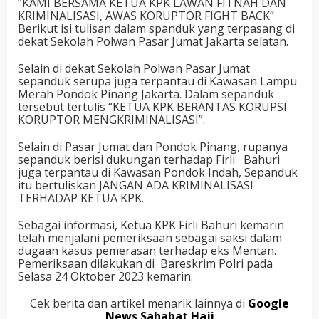
“KAMI BERSAMA KETUA KPK LAWAN FITNAH DAN
KRIMINALISASI, AWAS KORUPTOR FIGHT BACK”
Berikut isi tulisan dalam spanduk yang terpasang di
dekat Sekolah Polwan Pasar Jumat Jakarta selatan.
Selain di dekat Sekolah Polwan Pasar Jumat
sepanduk serupa juga terpantau di Kawasan Lampu
Merah Pondok Pinang Jakarta. Dalam sepanduk
tersebut tertulis “KETUA KPK BERANTAS KORUPSI
KORUPTOR MENGKRIMINALISASI”.
Selain di Pasar Jumat dan Pondok Pinang, rupanya
sepanduk berisi dukungan terhadap Firli
Bahuri
juga terpantau di Kawasan Pondok Indah, Sepanduk
itu bertuliskan JANGAN ADA KRIMINALISASI
TERHADAP KETUA KPK.
Sebagai informasi, Ketua KPK Firli Bahuri kemarin
telah menjalani pemeriksaan sebagai saksi dalam
dugaan kasus pemerasan terhadap eks Mentan.
Pemeriksaan dilakukan di
Bareskrim Polri pada
Selasa 24 Oktober 2023 kemarin.
Cek berita dan artikel menarik lainnya di
Google
News Sahabat Haji