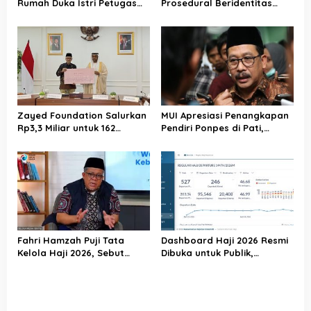
Rumah Duka Istri Petugas
Prosedural Beridentitas
Haji, Sampaikan Duka dan
KBIHU AA, Kemenhaj Lebak:
Penghormatan atas
Kami Tunggu Arahan Pusat
Amanah yang Tetap
Ditunaikan
Zayed Foundation Salurkan
MUI Apresiasi Penangkapan
Rp3,3 Miliar untuk 162
Pendiri Ponpes di Pati,
Jemaah Haji Indonesia,
Tegaskan Tak Ada Tempat
Perkuat Kerja Sama Haji RI–
bagi Perusak Akhlak
UEA
Pesantren
Fahri Hamzah Puji Tata
Dashboard Haji 2026 Resmi
Kelola Haji 2026, Sebut
Dibuka untuk Publik,
Pelayanan Jemaah Mulai
Kemenhaj Perkuat
Naik Kelas
Transparansi dan Akses
Informasi Jemaah