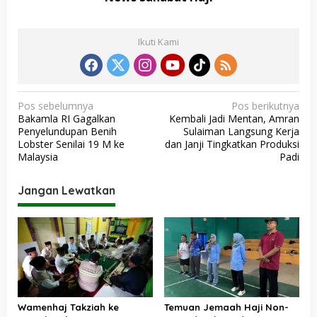
Ikuti Kami
N
Pos sebelumnya
Pos berikutnya
Bakamla RI Gagalkan
Kembali Jadi Mentan, Amran
a
Penyelundupan Benih
Sulaiman Langsung Kerja
v
Lobster Senilai 19 M ke
dan Janji Tingkatkan Produksi
Malaysia
Padi
i
g
Jangan Lewatkan
a
s
i
p
o
s
Wamenhaj Takziah ke
Temuan Jemaah Haji Non-