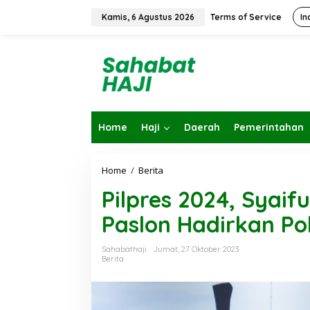
L
e
Kamis, 6 Agustus 2026
Terms of Service
In
w
a
t
i
k
e
k
o
Home
Haji
Daerah
Pemerintahan
n
t
e
n
Home
/
Berita
P
i
Pilpres 2024, Syaif
l
p
Paslon Hadirkan Po
r
e
s
Sahabathaji
Jumat, 27 Oktober 2023
2
Berita
0
2
4
,