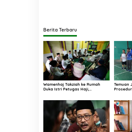
Berita Terbaru
Wamenhaj Takziah ke Rumah
Temuan 
Duka Istri Petugas Haji,
Prosedur
Sampaikan Duka dan
AA, Keme
Penghormatan atas Amanah
Arahan P
yang Tetap Ditunaikan