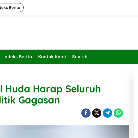
deks Berita
Indeks Berita
Kontak Kami
Search
ul Huda Harap Seluruh
litik Gagasan
Kembalikan Peran dan Fungsi
KBIHU Pada Jalurnya