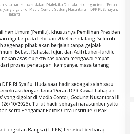
alah satu narasumber dalam Dialektika Demokrasi dengan tema ‘Peran
 yang digelar di Media Center, Gedung Nusantara III DPR RI, Senayan,
Jakarta.
ilihan Umum (Pemilu), khususnya Pemilihan Presiden
 akan digelar pada Februari 2024 mendatang. Seluruh
eh segenap pihak akan berjalan tanpa gejolak
m, Bebas, Rahasia, Jujur, dan Adil (Luber-Jurdil).
unakan asas objektivitas dalam mengawal empat
i dari proses penetapan, kampanye, masa tenang
DPR RI Syaiful Huda saat hadir sebagai salah satu
Demokrasi dengan tema ‘Peran DPR Kawal Tahapan
’ yang digelar di Media Center, Gedung Nusantara III
s (26/10/2023). Turut hadir sebagai narasumber yaitu
mzah serta Pengamat Politik Citra Institute Yusak
tai Kebangkitan Bangsa (F-PKB) tersebut berharap