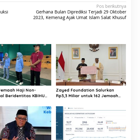
Pos berikutnya
uksi
Gerhana Bulan Diprediksi Terjadi 29 Oktober
2023, Kemenag Ajak Umat Islam Salat Khusuf
Jemaah Haji Non-
Zayed Foundation Salurkan
al Beridentitas KBIHU
Rp3,3 Miliar untuk 162 Jemaah
nhaj Lebak: Kami Tunggu
Haji Indonesia, Perkuat Kerja
usat
Sama Haji RI–UEA