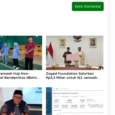
Jemaah Haji Non-
Zayed Foundation Salurkan
al Beridentitas KBIHU
Rp3,3 Miliar untuk 162 Jemaah
nhaj Lebak: Kami Tunggu
Haji Indonesia, Perkuat Kerja
usat
Sama Haji RI–UEA