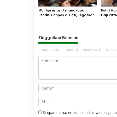
MUI Apresiasi Penangkapan
Fahri Ha
Pendiri Ponpes di Pati, Tegaskan
Haji 202
Tak Ada Tempat bagi Perusak
Jemaah M
Akhlak Pesantren
Tinggalkan Balasan
Alamat email Anda tidak akan dipublikasikan.
Ruas ya
Simpan nama, email, dan situs web saya pa