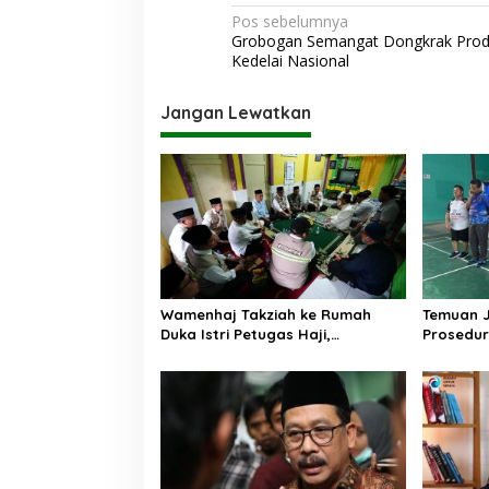
N
Pos sebelumnya
Grobogan Semangat Dongkrak Prod
a
Kedelai Nasional
v
i
Jangan Lewatkan
g
a
s
i
p
o
Wamenhaj Takziah ke Rumah
Temuan 
s
Duka Istri Petugas Haji,
Prosedur
Sampaikan Duka dan
AA, Keme
Penghormatan atas Amanah
Arahan P
yang Tetap Ditunaikan