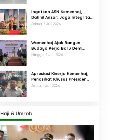
Ingatkan ASN Kemenhaj,
Dahnil Anzar: Jaga Integritas,
Hentikan Praktik Menjadikan
Selasa, 7 Juli 2026
Jemaah sebagai Komoditas
Wamenhaj Ajak Bangun
Budaya Kerja Baru Demi
Pelayanan Terbaik bagi
Minggu, 5 Juli 2026
Jemaah
Apresiasi Kinerja Kemenhaj,
Penasihat Khusus Presiden
Nilai Transisi
Sabtu, 4 Juli 2026
Penyelenggaraan Haji
Berjalan Baik
Haji & Umroh