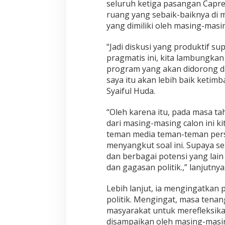
a
seluruh ketiga pasangan Capr
n
ruang yang sebaik-baiknya di
yang dimiliki oleh masing-masi
“Jadi diskusi yang produktif su
pragmatis ini, kita lambungkan
program yang akan didorong d
saya itu akan lebih baik ketimb
Syaiful Huda.
“Oleh karena itu, pada masa ta
dari masing-masing calon ini ki
teman media teman-teman pers
menyangkut soal ini. Supaya sek
dan berbagai potensi yang lain
dan gagasan politik.,” lanjutnya
Lebih lanjut, ia mengingatkan p
politik. Mengingat, masa ten
masyarakat untuk merefleksik
disampaikan oleh masing-masi