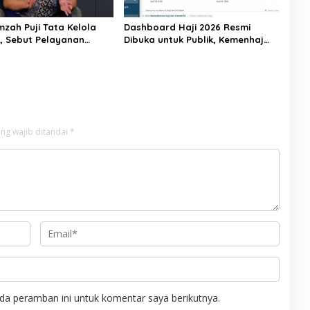
mzah Puji Tata Kelola
Dashboard Haji 2026 Resmi
6, Sebut Pelayanan
Dibuka untuk Publik, Kemenhaj
ulai Naik Kelas
Perkuat Transparansi dan Akses
Informasi Jemaah
ng wajib ditandai
*
da peramban ini untuk komentar saya berikutnya.