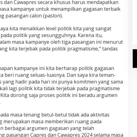
es dan Cawapres secara khusus harus mendapatkan
 masa kampanye untuk menampilkan gagasan terbaik
ng pasangan calon (paslon).
Kemenhaj Umumkan Daftar
Jemaah Haji 2027
paya kita menaikkan level politik kita yang sangat
Di Haji
|
Senin, 20 Juli 2026
 pada politik yang sesungguhnya. Karena itu,
alam masa kampanye oleh tiga pasangan ini menurut
ang kita terjebak pada politik pragmatisme,” tandas
hapan kampanye ini kita berharap politik gagasan
ta beri ruang seluas-luasnya. Dan saya kira teman-
 yang hadir pada hari ini punya komitmen yang sama
ali lagi politik kita tidak terjebak pada pragmatisme
 Kita dorong saja proses politik ini beradu argumen
.
ada masa tenang betul-betul tidak ada aktivitas
ang merupakan masa memberikan ruang pada
an berbagai argumen gagasan yang telah
ng pasangan Capres dan Cawapres 2024 selama masa