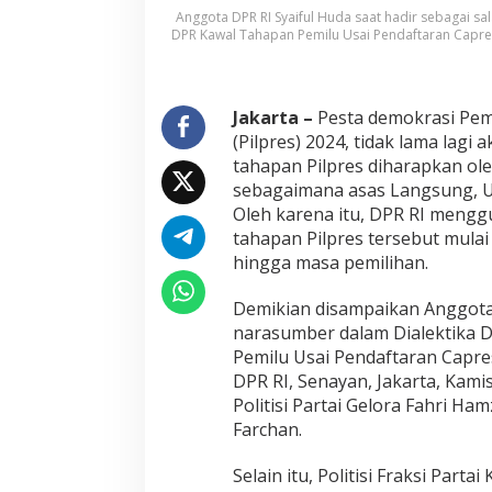
Anggota DPR RI Syaiful Huda saat hadir sebagai s
s
DPR Kawal Tahapan Pemilu Usai Pendaftaran Capres’
l
o
n
H
Jakarta –
Pesta demokrasi Pem
a
d
(Pilpres) 2024, tidak lama lagi
i
tahapan Pilpres diharapkan ol
r
sebagaimana asas Langsung, Umu
k
Oleh karena itu, DPR RI mengg
a
n
tahapan Pilpres tersebut mula
P
hingga masa pemilihan.
o
l
Demikian disampaikan Anggota 
i
narasumber dalam Dialektika 
t
i
Pemilu Usai Pendaftaran Capres
k
DPR RI, Senayan, Jakarta, Kami
G
Politisi Partai Gelora Fahri Ha
a
Farchan.
g
a
s
Selain itu, Politisi Fraksi Par