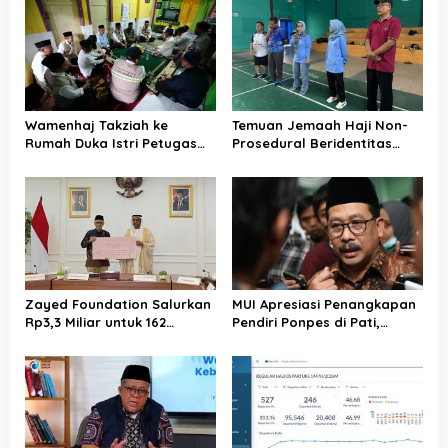
s
i
p
o
s
Wamenhaj Takziah ke
Temuan Jemaah Haji Non-
Rumah Duka Istri Petugas
Prosedural Beridentitas
Haji, Sampaikan Duka dan
KBIHU AA, Kemenhaj Lebak:
Penghormatan atas
Kami Tunggu Arahan Pusat
Amanah yang Tetap
Ditunaikan
Zayed Foundation Salurkan
MUI Apresiasi Penangkapan
Rp3,3 Miliar untuk 162
Pendiri Ponpes di Pati,
Jemaah Haji Indonesia,
Tegaskan Tak Ada Tempat
Perkuat Kerja Sama Haji RI–
bagi Perusak Akhlak
UEA
Pesantren