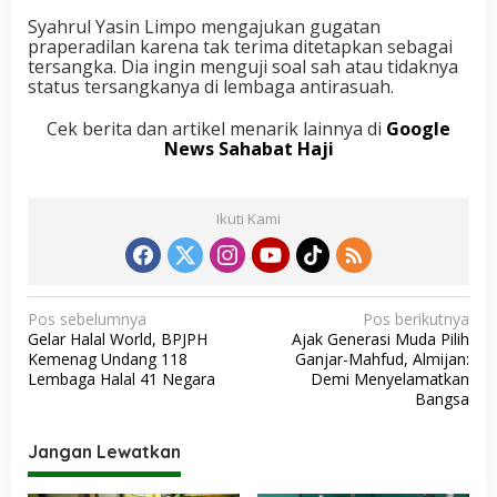
Syahrul Yasin Limpo mengajukan gugatan
praperadilan karena tak terima ditetapkan sebagai
tersangka. Dia ingin menguji soal sah atau tidaknya
status tersangkanya di lembaga antirasuah.
Cek berita dan artikel menarik lainnya di
Google
News Sahabat Haji
Ikuti Kami
N
Pos sebelumnya
Pos berikutnya
Gelar Halal World, BPJPH
Ajak Generasi Muda Pilih
a
Kemenag Undang 118
Ganjar-Mahfud, Almijan:
v
Lembaga Halal 41 Negara
Demi Menyelamatkan
Bangsa
i
g
Jangan Lewatkan
a