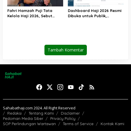
Fahri Hamzah Puji Tata
Dashboard Haji 2026 Resmi
Kelola Haji 2026, Sebut
Dibuka untuk Publik,
Pelayanan Jemaah Mulai
Kemenhaj Perkuat
Naik Kelas
Transparansi dan Akses
Informasi Jemaah
Tambah Komentar
Sahabathaji.com 2024. All Right Reserved
Redaksi
Tentang Kami
Disclaimer
Pedoman Media Siber
Privacy Policy
SOP Perlindungan Wartawan
Terms of Service
Kontak Kami