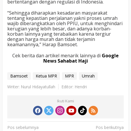
bertentangan dengan regulasi di Indonesia.
“Sehingga diharapkan kesadaran masyarakat
tentang kepastian perjalanan yakni proses umrah
wajib diberangkatkan oleh PPIU, untuk menghindari
kerugian yang lebih besar, dan adanya korban-
korban lainnya yang terabaikan karena tergiur
dengan harga murah dan tidak terjamin
keamanannya,” Harap Bamsoet.
Cek berita dan artikel menarik lainnya di
Google
News Sahabat Haji
Bamsoet
Ketua MPR
MPR
Umrah
Writer: Nurul Hidayatullah
Editor: Hendri
Ikuti Kami
N
Pos sebelumnya
Pos berikutnya