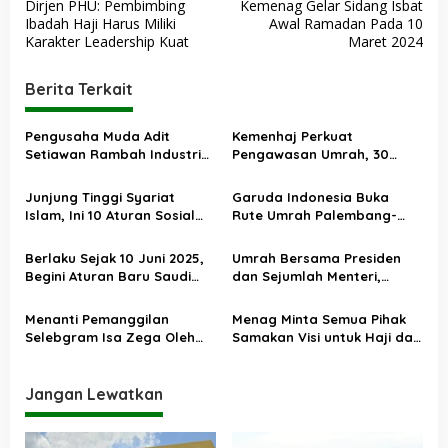
Dirjen PHU: Pembimbing
Kemenag Gelar Sidang Isbat
a
Ibadah Haji Harus Miliki
Awal Ramadan Pada 10
v
Karakter Leadership Kuat
Maret 2024
i
Berita Terkait
g
a
Pengusaha Muda Adit
Kemenhaj Perkuat
s
Setiawan Rambah Industri
Pengawasan Umrah, 30
Wisata Religi Lewat Romani
Aduan Masyarakat
i
Travel, Buka Lima Cabang
Ditangani Serius
Junjung Tinggi Syariat
Garuda Indonesia Buka
p
Sekaligus
Islam, Ini 10 Aturan Sosial
Rute Umrah Palembang-
o
Saudi yang Wajib Dipatuhi
Madinah Tanpa Transit
s
Berlaku Sejak 10 Juni 2025,
Umrah Bersama Presiden
Begini Aturan Baru Saudi
dan Sejumlah Menteri,
Terkait Umrah
Menag Doakan Indonesia
jadi Bangsa yang Makmur
Menanti Pemanggilan
Menag Minta Semua Pihak
Selebgram Isa Zega Oleh
Samakan Visi untuk Haji dan
Polisi atas Dugaan
Umrah
Penistaan Agama
Jangan Lewatkan