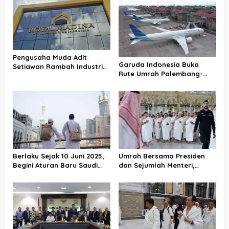
Pengusaha Muda Adit
Garuda Indonesia Buka
Setiawan Rambah Industri
Rute Umrah Palembang-
Wisata Religi Lewat Romani
Madinah Tanpa Transit
Travel, Buka Lima Cabang
Sekaligus
Berlaku Sejak 10 Juni 2025,
Umrah Bersama Presiden
Begini Aturan Baru Saudi
dan Sejumlah Menteri,
Terkait Umrah
Menag Doakan Indonesia
jadi Bangsa yang Makmur