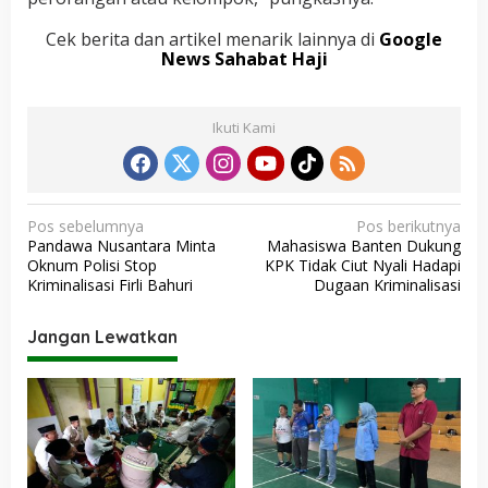
Cek berita dan artikel menarik lainnya di
Google
News Sahabat Haji
Ikuti Kami
N
Pos sebelumnya
Pos berikutnya
Pandawa Nusantara Minta
Mahasiswa Banten Dukung
a
Oknum Polisi Stop
KPK Tidak Ciut Nyali Hadapi
v
Kriminalisasi Firli Bahuri
Dugaan Kriminalisasi
i
Jangan Lewatkan
g
a
s
i
p