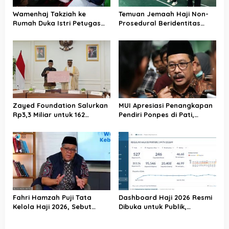
o
Wamenhaj Takziah ke
Temuan Jemaah Haji Non-
s
Rumah Duka Istri Petugas
Prosedural Beridentitas
Haji, Sampaikan Duka dan
KBIHU AA, Kemenhaj Lebak:
Penghormatan atas
Kami Tunggu Arahan Pusat
Amanah yang Tetap
Ditunaikan
Zayed Foundation Salurkan
MUI Apresiasi Penangkapan
Rp3,3 Miliar untuk 162
Pendiri Ponpes di Pati,
Jemaah Haji Indonesia,
Tegaskan Tak Ada Tempat
Perkuat Kerja Sama Haji RI–
bagi Perusak Akhlak
UEA
Pesantren
Fahri Hamzah Puji Tata
Dashboard Haji 2026 Resmi
Kelola Haji 2026, Sebut
Dibuka untuk Publik,
Pelayanan Jemaah Mulai
Kemenhaj Perkuat
Naik Kelas
Transparansi dan Akses