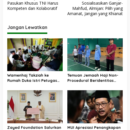
Pasukan Khusus TNI Harus
Sosialisasikan Ganjar-
a
Kompeten dan Kolaboratif
Mahfud, Almijan: Pilih yang
v
Amanat, Jangan yang Khianat
i
Jangan Lewatkan
g
a
s
i
p
o
Wamenhaj Takziah ke
Temuan Jemaah Haji Non-
s
Rumah Duka Istri Petugas
Prosedural Beridentitas
Haji, Sampaikan Duka dan
KBIHU AA, Kemenhaj Lebak:
Penghormatan atas
Kami Tunggu Arahan Pusat
Amanah yang Tetap
Ditunaikan
Zayed Foundation Salurkan
MUI Apresiasi Penangkapan