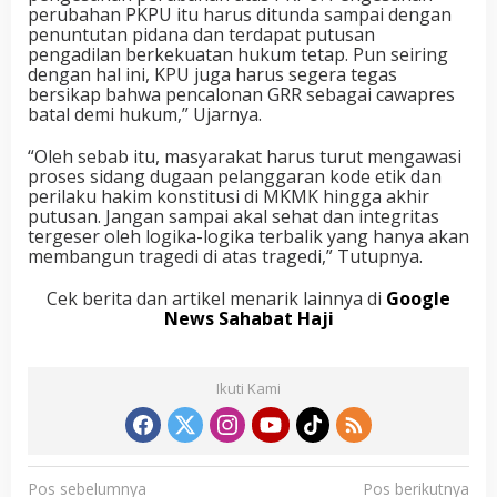
perubahan PKPU itu harus ditunda sampai dengan
penuntutan pidana dan terdapat putusan
pengadilan berkekuatan hukum tetap. Pun seiring
dengan hal ini, KPU juga harus segera tegas
bersikap bahwa pencalonan GRR sebagai cawapres
batal demi hukum,” Ujarnya.
“Oleh sebab itu, masyarakat harus turut mengawasi
proses sidang dugaan pelanggaran kode etik dan
perilaku hakim konstitusi di MKMK hingga akhir
putusan. Jangan sampai akal sehat dan integritas
tergeser oleh logika-logika terbalik yang hanya akan
membangun tragedi di atas tragedi,” Tutupnya.
Cek berita dan artikel menarik lainnya di
Google
News Sahabat Haji
Ikuti Kami
N
Pos sebelumnya
Pos berikutnya