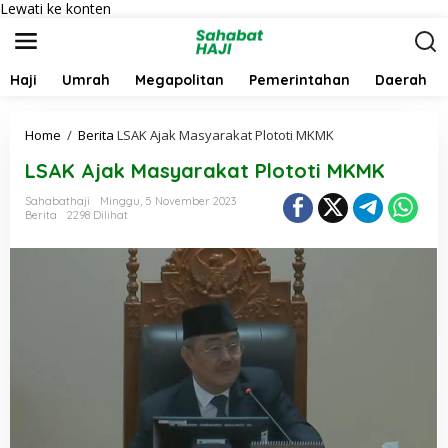
Lewati ke konten
Haji
Umrah
Megapolitan
Pemerintahan
Daerah
Home
/
Berita
LSAK Ajak Masyarakat Plototi MKMK
LSAK Ajak Masyarakat Plototi MKMK
Sahabathaji
Minggu, 5 November 2023
Berita
2298 Dilihat