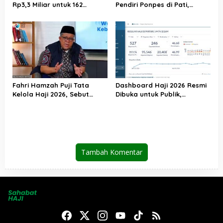
Rp3,3 Miliar untuk 162
Pendiri Ponpes di Pati,
Jemaah Haji Indonesia,
Tegaskan Tak Ada Tempat
Perkuat Kerja Sama Haji RI–
bagi Perusak Akhlak
UEA
Pesantren
Fahri Hamzah Puji Tata
Dashboard Haji 2026 Resmi
Kelola Haji 2026, Sebut
Dibuka untuk Publik,
Pelayanan Jemaah Mulai
Kemenhaj Perkuat
Naik Kelas
Transparansi dan Akses
Informasi Jemaah
Tambah Komentar