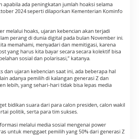
n apabila ada peningkatan jumlah hoaksi selama
ktober 2024 seperti dilaporkan Kementerian Kominfo
er melalui hoaks, ujaran kebencian akan terjadi
am perang di dunia digital pada bulan November ini.
 kita memahami, menyadari dan memitigasi, karena
st yang harus kita bayar secara secara kolektif bisa
elahan sosial dan polarisasi,” katanya.
s dan ujaran kebencian saat ini, ada beberapa hal
lain adanya pemilih di kalangan generasi Z dan
n lebih, yang sehari-hari tidak bisa lepas media
t bidikan suara dari para calon presiden, calon wakil
rtai politik, serta para tim sukses.
nformasi melalui media sosial mengenai power
ras untuk menggaet pemilih yang 50% dari generasi Z