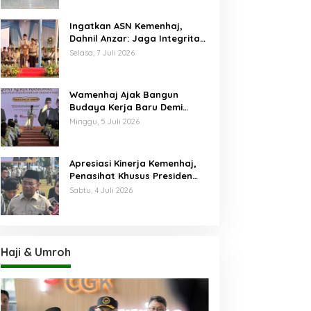
Ingatkan ASN Kemenhaj,
Dahnil Anzar: Jaga Integritas,
Hentikan Praktik Menjadikan
Selasa, 7 Juli 2026
Jemaah sebagai Komoditas
Wamenhaj Ajak Bangun
Budaya Kerja Baru Demi
Pelayanan Terbaik bagi
Minggu, 5 Juli 2026
Jemaah
Apresiasi Kinerja Kemenhaj,
Penasihat Khusus Presiden
Nilai Transisi
Sabtu, 4 Juli 2026
Penyelenggaraan Haji
Berjalan Baik
Haji & Umroh