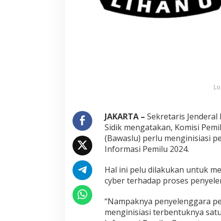
h
u
s
u
s
K
e
a
m
Lo
a
n
a
n
JAKARTA –
Sekretaris Jenderal
I
Sidik mengatakan, Komisi Pem
n
(Bawaslu) perlu menginisiasi
f
Informasi Pemilu 2024.
o
r
m
Hal ini pelu dilakukan untuk 
a
cyber terhadap proses penyele
s
i
“Nampaknya penyelenggara pemi
P
menginisiasi terbentuknya sa
e