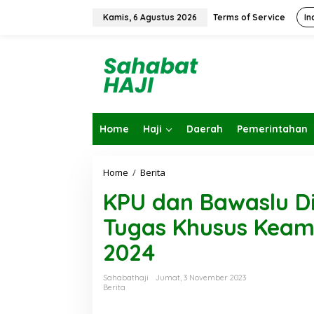
L
e
Kamis, 6 Agustus 2026
Terms of Service
In
w
a
t
i
k
e
k
o
Home
Haji
Daerah
Pemerintahan
n
t
e
n
Home
/
Berita
K
P
KPU dan Bawaslu D
U
d
Tugas Khusus Keam
a
n
2024
B
a
w
Sahabathaji
Jumat, 3 November 2023
a
Berita
s
l