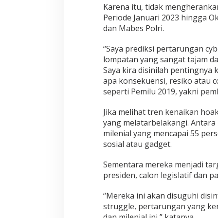
Karena itu, tidak mengheranka
Periode Januari 2023 hingga O
dan Mabes Polri.
“Saya prediksi pertarungan cyb
lompatan yang sangat tajam dal
Saya kira disinilah pentingnya
apa konsekuensi, resiko atau co
seperti Pemilu 2019, yakni pemb
Jika melihat tren kenaikan hoak
yang melatarbelakangi. Antara 
milenial yang mencapai 55 perse
sosial atau gadget.
Sementara mereka menjadi targe
presiden, calon legislatif dan pa
“Mereka ini akan disuguhi disi
struggle, pertarungan yang ke
dan milenial ini,” katanya.