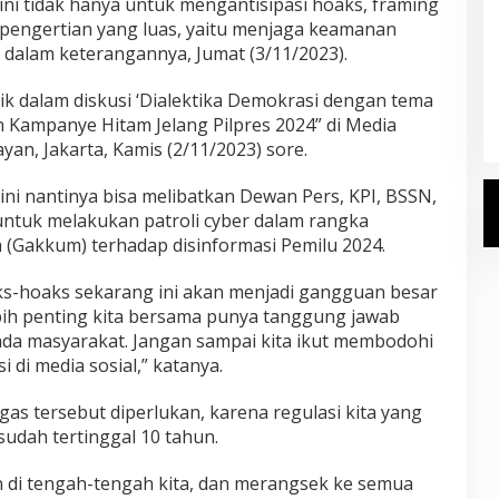
ini tidak hanya untuk mengantisipasi hoaks, framing
m pengertian yang luas, yaitu menjaga keamanan
 dalam keterangannya, Jumat (3/11/2023).
Kemenhaj Umumkan Daftar
Jemaah Haji 2027
ik dalam diskusi ‘Dialektika Demokrasi dengan tema
Di Haji
|
Senin, 20 Juli 2026
Kampanye Hitam Jelang Pilpres 2024” di Media
an, Jakarta, Kamis (2/11/2023) sore.
ni nantinya bisa melibatkan Dewan Pers, KPI, BSSN,
a untuk melakukan patroli cyber dalam rangka
Gakkum) terhadap disinformasi Pemilu 2024.
ks-hoaks sekarang ini akan menjadi gangguan besar
bih penting kita bersama punya tanggung jawab
pada masyarakat. Jangan sampai kita ikut membodohi
 di media sosial,” katanya.
s tersebut diperlukan, karena regulasi kita yang
 sudah tertinggal 10 tahun.
lan di tengah-tengah kita, dan merangsek ke semua