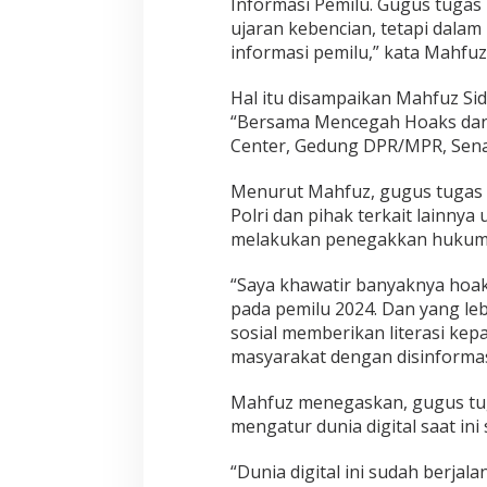
m
Informasi Pemilu. Gugus tugas 
i
ujaran kebencian, tetapi dala
l
informasi pemilu,” kata Mahfuz
u
2
Hal itu disampaikan Mahfuz Sid
0
2
“Bersama Mencegah Hoaks dan 
4
Center, Gedung DPR/MPR, Senay
Menurut Mahfuz, gugus tugas i
Polri dan pihak terkait lainny
melakukan penegakkan hukum (
“Saya khawatir banyaknya hoa
pada pemilu 2024. Dan yang le
sosial memberikan literasi ke
masyarakat dengan disinformasi
Mahfuz menegaskan, gugus tuga
mengatur dunia digital saat ini
“Dunia digital ini sudah berja