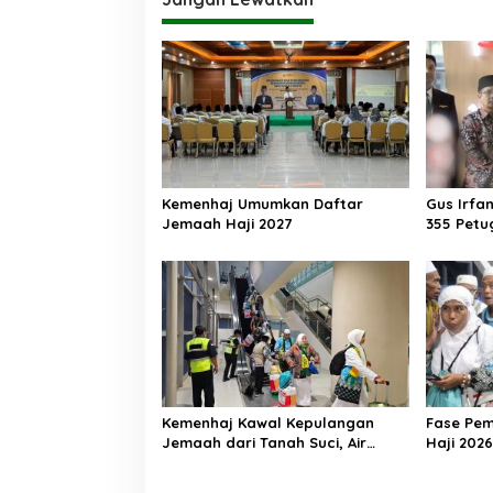
Kemenhaj Umumkan Daftar
Gus Irfa
Jemaah Haji 2027
355 Petu
Makkah
Kemenhaj Kawal Kepulangan
Fase Pe
Jemaah dari Tanah Suci, Air
Haji 2026
Zamzam Akan Didistribusikan di
Ribu Jem
Tanah Air
Kembali 