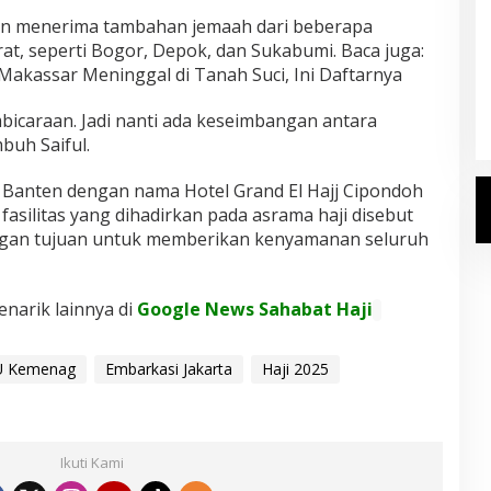
kan menerima tambahan jemaah dari beberapa
at, seperti Bogor, Depok, dan Sukabumi. Baca juga:
Kemenhaj Umumkan Daftar
Makassar Meninggal di Tanah Suci, Ini Daftarnya
Jemaah Haji 2027
Di Haji
|
Senin, 20 Juli 2026
mbicaraan. Jadi nanti ada keseimbangan antara
buh Saiful.
i Banten dengan nama Hotel Grand El Hajj Cipondoh
fasilitas yang dihadirkan pada asrama haji disebut
engan tujuan untuk memberikan kenyamanan seluruh
enarik lainnya di
Google News Sahabat Haji
U Kemenag
Embarkasi Jakarta
Haji 2025
Ikuti Kami