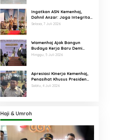
Ingatkan ASN Kemenhaj,
Dahnil Anzar: Jaga Integritas,
Hentikan Praktik Menjadikan
Selasa, 7 Juli 2026
Jemaah sebagai Komoditas
Wamenhaj Ajak Bangun
Budaya Kerja Baru Demi
Pelayanan Terbaik bagi
Minggu, 5 Juli 2026
Jemaah
Apresiasi Kinerja Kemenhaj,
Penasihat Khusus Presiden
Nilai Transisi
Sabtu, 4 Juli 2026
Penyelenggaraan Haji
Berjalan Baik
Haji & Umroh