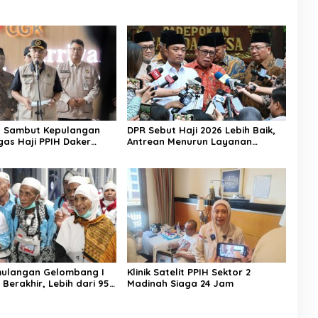
n Sambut Kepulangan
DPR Sebut Haji 2026 Lebih Baik,
gas Haji PPIH Daker
Antrean Menurun Layanan
Jemaah Meningkat
mulangan Gelombang I
Klinik Satelit PPIH Sektor 2
 Berakhir, Lebih dari 95
Madinah Siaga 24 Jam
aah Indonesia Telah
ke Tanah Air