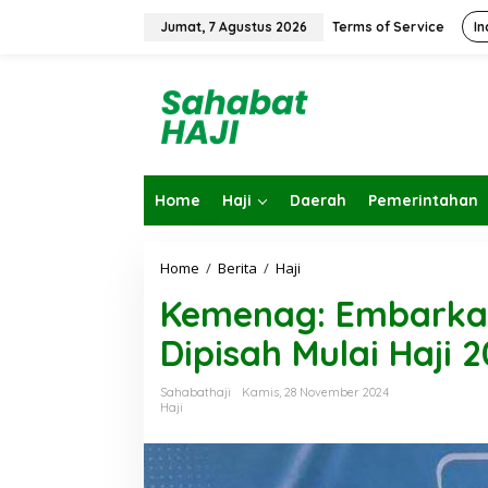
L
e
Jumat, 7 Agustus 2026
Terms of Service
In
w
a
t
i
k
e
k
o
Home
Haji
Daerah
Pemerintahan
n
t
e
n
Home
/
Berita
/
Haji
K
e
Kemenag: Embarkas
m
e
Dipisah Mulai Haji 
n
a
g
Sahabathaji
Kamis, 28 November 2024
:
Haji
E
m
b
a