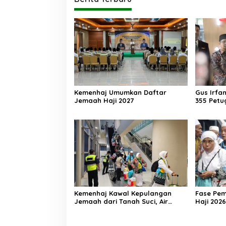
Kemenhaj Umumkan Daftar
Gus Irfa
Jemaah Haji 2027
355 Petu
Makkah
Kemenhaj Kawal Kepulangan
Fase Pe
Jemaah dari Tanah Suci, Air
Haji 2026
Zamzam Akan Didistribusikan di
Ribu Jem
Tanah Air
Kembali 