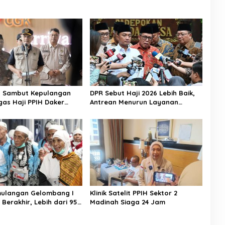
n Sambut Kepulangan
DPR Sebut Haji 2026 Lebih Baik,
gas Haji PPIH Daker
Antrean Menurun Layanan
Jemaah Meningkat
mulangan Gelombang I
Klinik Satelit PPIH Sektor 2
 Berakhir, Lebih dari 95
Madinah Siaga 24 Jam
aah Indonesia Telah
ke Tanah Air