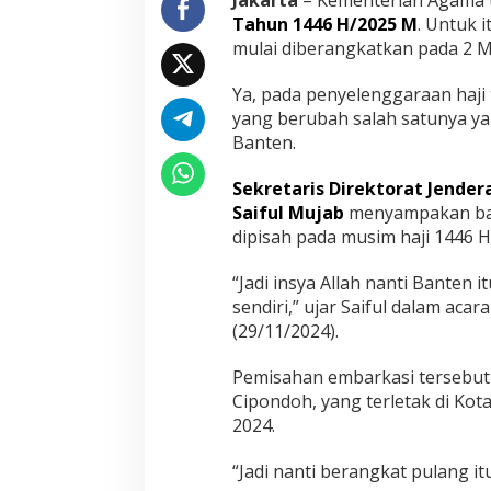
Jakarta
– Kementerian Agama
s
Tahun 1446 H/2025 M
. Untuk 
a
mulai diberangkatkan pada 2 M
h
M
Ya, pada penyelenggaraan haji
u
l
yang berubah salah satunya ya
a
Banten.
i
H
Sekretaris Direktorat Jender
a
Saiful Mujab
menyampakan bah
j
i
dipisah pada musim haji 1446 H
2
0
“Jadi insya Allah nanti Banten
2
sendiri,” ujar Saiful dalam ac
5
(29/11/2024).
Pemisahan embarkasi tersebut 
Cipondoh, yang terletak di Kot
2024.
“Jadi nanti berangkat pulang it