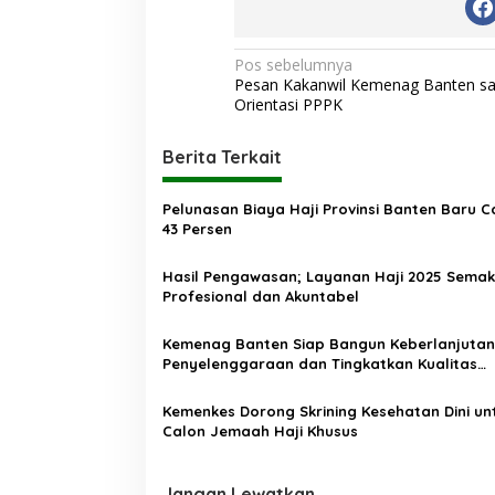
N
Pos sebelumnya
Pesan Kakanwil Kemenag Banten sa
a
Orientasi PPPK
v
i
Berita Terkait
g
Pelunasan Biaya Haji Provinsi Banten Baru C
a
43 Persen
s
Hasil Pengawasan; Layanan Haji 2025 Semak
i
Profesional dan Akuntabel
p
o
Kemenag Banten Siap Bangun Keberlanjutan
Penyelenggaraan dan Tingkatkan Kualitas
s
Pelayanan Haji
Kemenkes Dorong Skrining Kesehatan Dini un
Calon Jemaah Haji Khusus
Jangan Lewatkan