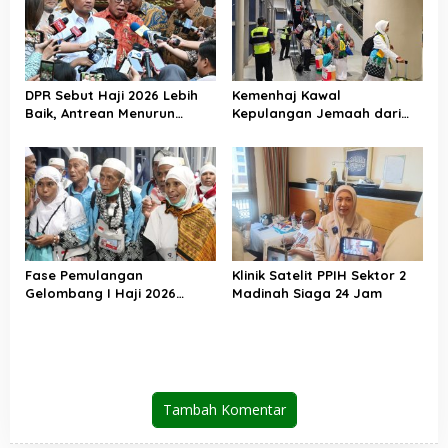
DPR Sebut Haji 2026 Lebih
Kemenhaj Kawal
Baik, Antrean Menurun
Kepulangan Jemaah dari
Layanan Jemaah Meningkat
Tanah Suci, Air Zamzam
Akan Didistribusikan di
Tanah Air
Fase Pemulangan
Klinik Satelit PPIH Sektor 2
Gelombang I Haji 2026
Madinah Siaga 24 Jam
Berakhir, Lebih dari 95 Ribu
Jemaah Indonesia Telah
Kembali ke Tanah Air
Tambah Komentar