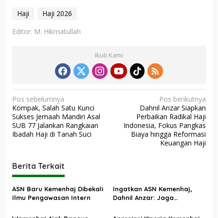
Haji
Haji 2026
Editor: M. Hikmatullah
Ikuti Kami
N
Pos sebelumnya
Pos berikutnya
Kompak, Salah Satu Kunci
Dahnil Anzar Siapkan
a
Sukses Jemaah Mandiri Asal
Perbaikan Radikal Haji
v
SUB 77 Jalankan Rangkaian
Indonesia, Fokus Pangkas
Ibadah Haji di Tanah Suci
Biaya hingga Reformasi
i
Keuangan Haji
g
a
Berita Terkait
s
ASN Baru Kemenhaj Dibekali
Ingatkan ASN Kemenhaj,
i
Ilmu Pengawasan Intern
Dahnil Anzar: Jaga
p
Integritas, Hentikan Praktik
Menjadikan Jemaah