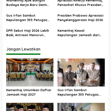
o
Wamenhaj Ajak Bangun
Apresiasi Kinerja Kemenhaj,
sebagai Komoditas
Budaya Kerja Baru Demi
Penasihat Khusus Presiden
s
Pelayanan Terbaik bagi
Nilai Transisi
Jemaah
Penyelenggaraan Haji
Gus Irfan Sambut
Presiden Prabowo Apresiasi
Berjalan Baik
Kepulangan 355 Petugas
Penyelenggaraan Haji 2026
Haji PPIH Daker Makkah
DPR Sebut Haji 2026 Lebih
Kemenhaj Kawal
Baik, Antrean Menurun
Kepulangan Jemaah dari
Layanan Jemaah Meningkat
Tanah Suci, Air Zamzam
Akan Didistribusikan di
Tanah Air
Jangan Lewatkan
Kemenhaj Umumkan Daftar
Gus Irfan Sambut
Jemaah Haji 2027
Kepulangan 355 Petugas
Haji PPIH Daker Makkah