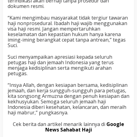
terindikasi akan berhaji tanpa prosedur dan
dokumen resmi.
“Kami mengimbau masyarakat tidak tergiur tawaran
haji nonprosedural. Ibadah haji wajib menggunakan
visa haji resmi. Jangan mempertaruhkan
keselamatan dan kepastian hukum hanya karena
iming-iming berangkat cepat tanpa antrean,” tegas
Suci.
Suci menyampaikan apresiasi kepada seluruh
petugas haji dan jemaah Indonesia yang terus
menjaga kedisiplinan serta mengikuti arahan
petugas.
“Insya Allah, dengan kesiapan bersama, kedisiplinan
jemaah, dan kerja sungguh-sungguh para petugas,
kita songsong Armuzna dengan penuh kesiapan dan
kekhusyukan. Semoga seluruh jemaah haji
Indonesia diberi kesehatan, kelancaran, dan meraih
haji mabrur,” pungkasnya.
Cek berita dan artikel menarik lainnya di
Google
News Sahabat Haji