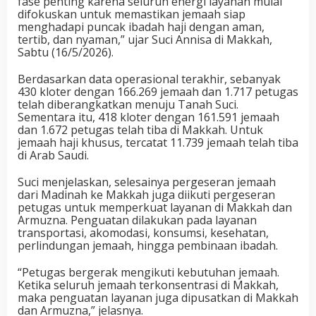
fase penting karena seluruh energi layanan mulai
difokuskan untuk memastikan jemaah siap
menghadapi puncak ibadah haji dengan aman,
tertib, dan nyaman,” ujar Suci Annisa di Makkah,
Sabtu (16/5/2026).
Berdasarkan data operasional terakhir, sebanyak
430 kloter dengan 166.269 jemaah dan 1.717 petugas
telah diberangkatkan menuju Tanah Suci.
Sementara itu, 418 kloter dengan 161.591 jemaah
dan 1.672 petugas telah tiba di Makkah. Untuk
jemaah haji khusus, tercatat 11.739 jemaah telah tiba
di Arab Saudi.
Suci menjelaskan, selesainya pergeseran jemaah
dari Madinah ke Makkah juga diikuti pergeseran
petugas untuk memperkuat layanan di Makkah dan
Armuzna. Penguatan dilakukan pada layanan
transportasi, akomodasi, konsumsi, kesehatan,
perlindungan jemaah, hingga pembinaan ibadah.
“Petugas bergerak mengikuti kebutuhan jemaah.
Ketika seluruh jemaah terkonsentrasi di Makkah,
maka penguatan layanan juga dipusatkan di Makkah
dan Armuzna,” jelasnya.