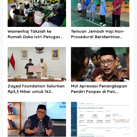
Wamenhaj Takziah ke
Temuan Jemaah Haji Non-
Rumah Duka Istri Petugas
Prosedural Beridentitas
Haji, Sampaikan Duka dan
KBIHU AA, Kemenhaj Lebak:
Penghormatan atas
Kami Tunggu Arahan Pusat
Amanah yang Tetap
Ditunaikan
Zayed Foundation Salurkan
MUI Apresiasi Penangkapan
Rp3,3 Miliar untuk 162
Pendiri Ponpes di Pati,
Jemaah Haji Indonesia,
Tegaskan Tak Ada Tempat
Perkuat Kerja Sama Haji RI–
bagi Perusak Akhlak
UEA
Pesantren