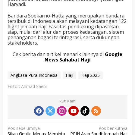
Haryadi.
Bandara Soekarno-Hatta yang merupakan bandara
tersibuk di Indonesia akan melayani kedatangan 122
flight jemaah haji. Fasilitas pendukung dipastikan
siap, mulai dari alur dan proses kedatangan, sistem
penanganan bagasi terintegrasi, serta dukungan
stakeholders.
Cek berita dan artikel menarik lainnya di
Google
News Sahabat Haji
Angkasa Pura Indonesia
Haji
Haji 2025
Editor: Ahmad Saebi
Ikuti Kami
N
Pos sebelumnya
Pos berikutnya
Sikap Gentle Menag Meminta
PPIH Arab Saudi: Jemaah Haji