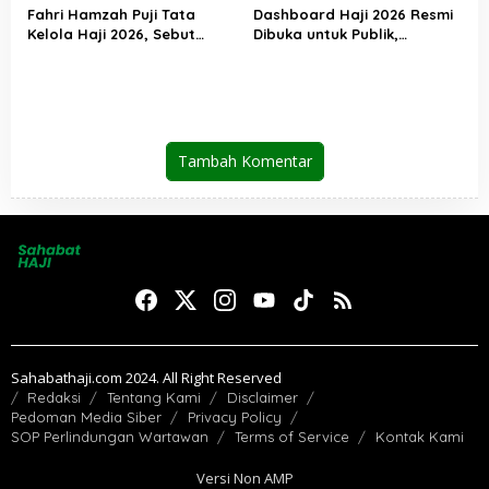
Fahri Hamzah Puji Tata
Dashboard Haji 2026 Resmi
Kelola Haji 2026, Sebut
Dibuka untuk Publik,
Pelayanan Jemaah Mulai
Kemenhaj Perkuat
Naik Kelas
Transparansi dan Akses
Informasi Jemaah
Tambah Komentar
Sahabathaji.com 2024. All Right Reserved
Redaksi
Tentang Kami
Disclaimer
Pedoman Media Siber
Privacy Policy
SOP Perlindungan Wartawan
Terms of Service
Kontak Kami
Versi Non AMP