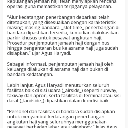
kepulangan jemaah haji telah menyiapkan rencana
operasi guna memastikan terjaganya pelayanan.
“Alur kedatangan penerbangan debarkasi telah
ditetapkan, yang disesuaikan dengan karakteristik
masing-masing bandara. _slot time_ penerbangan di
bandara dipastikan tersedia, kemudian dialokasikan
parkir khusus untuk pesawat angkutan haji.
Prosedur penjemputan jemaah haji dengan bus,
hingga pengantaran bus ke asrama haji juga sudah
disiapkan,” ujar Agus Haryadi.
Sebagai informasi, penjemputan jemaah haji oleh
keluarga dilakukan di asrama haji dan bukan di
bandara kedatangan.
Lebih lanjut, Agus Haryadi menuturkan seluruh
fasilitas baik di sisi udara (_airside_) seperti runway,
taxiway dan apron, serta fasilitas di terminal atau sisi
darat (_landside_) dipastikan dalam kondisi baik.
“Personel dan fasilitas di bandara sudah disiapkan
untuk menyambut kedatangan penerbangan
angkutan haji yang seluruhnya menggunakan
pesawat berbadan lebar atau widebody,” jelas Agus