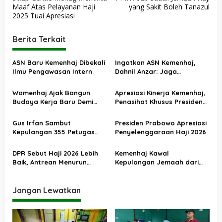
a
Maaf Atas Pelayanan Haji
yang Sakit Boleh Tanazul
v
2025 Tuai Apresiasi
i
Berita Terkait
g
a
ASN Baru Kemenhaj Dibekali
Ingatkan ASN Kemenhaj,
s
Ilmu Pengawasan Intern
Dahnil Anzar: Jaga
Integritas, Hentikan Praktik
i
Menjadikan Jemaah
Wamenhaj Ajak Bangun
Apresiasi Kinerja Kemenhaj,
p
sebagai Komoditas
Budaya Kerja Baru Demi
Penasihat Khusus Presiden
o
Pelayanan Terbaik bagi
Nilai Transisi
Jemaah
Penyelenggaraan Haji
s
Gus Irfan Sambut
Presiden Prabowo Apresiasi
Berjalan Baik
Kepulangan 355 Petugas
Penyelenggaraan Haji 2026
Haji PPIH Daker Makkah
DPR Sebut Haji 2026 Lebih
Kemenhaj Kawal
Baik, Antrean Menurun
Kepulangan Jemaah dari
Layanan Jemaah Meningkat
Tanah Suci, Air Zamzam
Akan Didistribusikan di
Tanah Air
Jangan Lewatkan