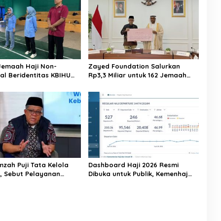
Jemaah Haji Non-
Zayed Foundation Salurkan
al Beridentitas KBIHU
Rp3,3 Miliar untuk 162 Jemaah
nhaj Lebak: Kami Tunggu
Haji Indonesia, Perkuat Kerja
usat
Sama Haji RI–UEA
mzah Puji Tata Kelola
Dashboard Haji 2026 Resmi
6, Sebut Pelayanan
Dibuka untuk Publik, Kemenhaj
ulai Naik Kelas
Perkuat Transparansi dan Akses
Informasi Jemaah