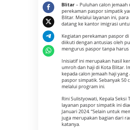
Blitar
– Puluhan calon jemaah 
B
e
perekaman paspor simpatik yang
r
Blitar. Melalui layanan ini, pa
i
datang ke kantor imigrasi unt
k
a
Kegiatan perekaman paspor di 
n
L
diikuti dengan antusias oleh p
a
mengurus paspor tanpa harus b
y
a
Inisiatif ini merupakan hasil k
n
umroh dan haji di Kota Blitar.
a
n
kepada calon jemaah haji yang
P
paspor simpatik. Sebanyak 50 
a
melalui program ini.
s
p
Rini Sulistyowati, Kepala Seks
o
r
layanan paspor simpatik ini dia
S
Januari 2024. “Selain untuk me
i
juga merupakan bagian dari ran
m
katanya.
p