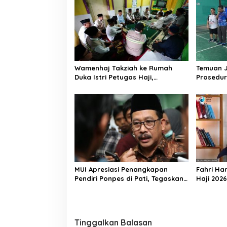
Wamenhaj Takziah ke Rumah
Temuan 
Duka Istri Petugas Haji,
Prosedur
Sampaikan Duka dan
AA, Keme
Penghormatan atas Amanah
Arahan P
yang Tetap Ditunaikan
MUI Apresiasi Penangkapan
Fahri Ha
Pendiri Ponpes di Pati, Tegaskan
Haji 202
Tak Ada Tempat bagi Perusak
Jemaah M
Akhlak Pesantren
Tinggalkan Balasan