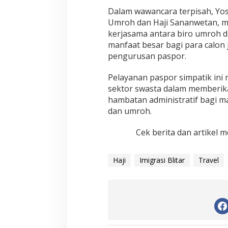
a
t
Dalam wawancara terpisah, Yos
i
Umroh dan Haji Sananwetan, me
k
kerjasama antara biro umroh d
manfaat besar bagi para calo
pengurusan paspor.
Pelayanan paspor simpatik in
sektor swasta dalam memberik
hambatan administratif bagi m
dan umroh.
Cek berita dan artikel m
Haji
Imigrasi Blitar
Travel