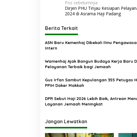
N
Pos sebelumnya
Dirjen PHU Tinjau Kesiapan Pelayan
a
2024 di Asrama Haji Padang
v
i
Berita Terkait
g
ASN Baru Kemenhaj Dibekali Ilmu Pengawasa
a
Intern
s
Wamenhaj Ajak Bangun Budaya Kerja Baru 
i
Pelayanan Terbaik bagi Jemaah
p
o
Gus Irfan Sambut Kepulangan 355 Petugas H
PPIH Daker Makkah
s
DPR Sebut Haji 2026 Lebih Baik, Antrean Men
Layanan Jemaah Meningkat
Jangan Lewatkan