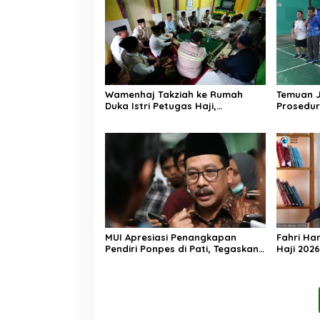
Wamenhaj Takziah ke Rumah
Temuan 
Duka Istri Petugas Haji,
Prosedur
Sampaikan Duka dan
AA, Keme
Penghormatan atas Amanah
Arahan P
yang Tetap Ditunaikan
MUI Apresiasi Penangkapan
Fahri Ha
Pendiri Ponpes di Pati, Tegaskan
Haji 202
Tak Ada Tempat bagi Perusak
Jemaah M
Akhlak Pesantren