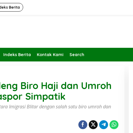
deks Berita
Indeks Berita
Kontak Kami
Search
deng Biro Haji dan Umroh
aspor Simpatik
ntara Imigrasi Blitar dengan salah satu biro umroh dan
Kembalikan Peran dan Fungsi
KBIHU Pada Jalurnya