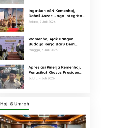
Ingatkan ASN Kemenhaj,
Dahnil Anzar: Jaga Integritas,
Hentikan Praktik Menjadikan
Selasa, 7 Juli 2026
Jemaah sebagai Komoditas
Wamenhaj Ajak Bangun
Budaya Kerja Baru Demi
Pelayanan Terbaik bagi
Minggu, 5 Juli 2026
Jemaah
Apresiasi Kinerja Kemenhaj,
Penasihat Khusus Presiden
Nilai Transisi
Sabtu, 4 Juli 2026
Penyelenggaraan Haji
Berjalan Baik
Haji & Umroh