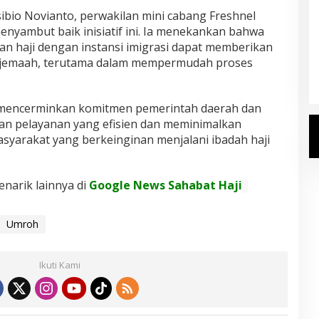
ibio Novianto, perwakilan mini cabang Freshnel
nyambut baik inisiatif ini. Ia menekankan bahwa
Kemenhaj Umumkan Daftar
an haji dengan instansi imigrasi dapat memberikan
Jemaah Haji 2027
n jemaah, terutama dalam mempermudah proses
Di Haji
|
Senin, 20 Juli 2026
i mencerminkan komitmen pemerintah daerah dan
an pelayanan yang efisien dan meminimalkan
asyarakat yang berkeinginan menjalani ibadah haji
enarik lainnya di
Google News Sahabat Haji
Umroh
Ikuti Kami