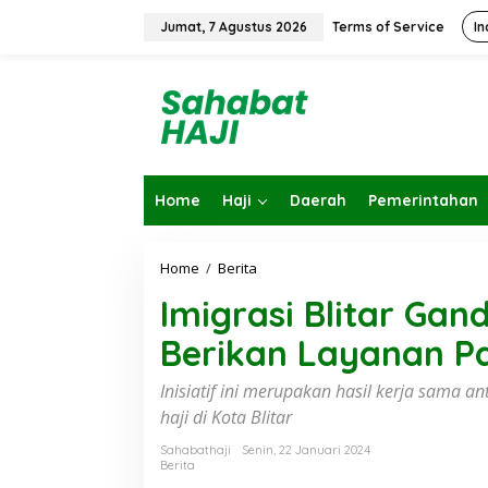
L
e
Jumat, 7 Agustus 2026
Terms of Service
In
w
a
t
i
k
e
k
o
Home
Haji
Daerah
Pemerintahan
n
t
e
n
Home
/
Berita
I
m
Imigrasi Blitar Gan
i
g
Berikan Layanan P
r
a
s
Inisiatif ini merupakan hasil kerja sama a
i
haji di Kota Blitar
B
l
Sahabathaji
Senin, 22 Januari 2024
i
Berita
t