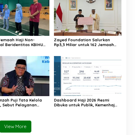
Jemaah Haji Non-
Zayed Foundation Salurkan
al Beridentitas KBIHU
Rp3,3 Miliar untuk 162 Jemaah
nhaj Lebak: Kami Tunggu
Haji Indonesia, Perkuat Kerja
usat
Sama Haji RI–UEA
mzah Puji Tata Kelola
Dashboard Haji 2026 Resmi
6, Sebut Pelayanan
Dibuka untuk Publik, Kemenhaj
ulai Naik Kelas
Perkuat Transparansi dan Akses
Informasi Jemaah
View More