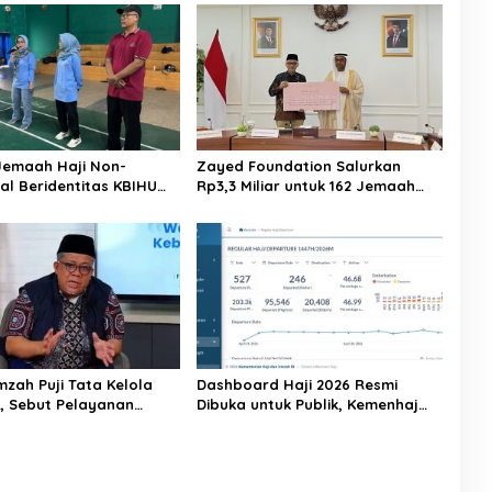
Jemaah Haji Non-
Zayed Foundation Salurkan
al Beridentitas KBIHU
Rp3,3 Miliar untuk 162 Jemaah
nhaj Lebak: Kami Tunggu
Haji Indonesia, Perkuat Kerja
usat
Sama Haji RI–UEA
mzah Puji Tata Kelola
Dashboard Haji 2026 Resmi
6, Sebut Pelayanan
Dibuka untuk Publik, Kemenhaj
ulai Naik Kelas
Perkuat Transparansi dan Akses
Informasi Jemaah