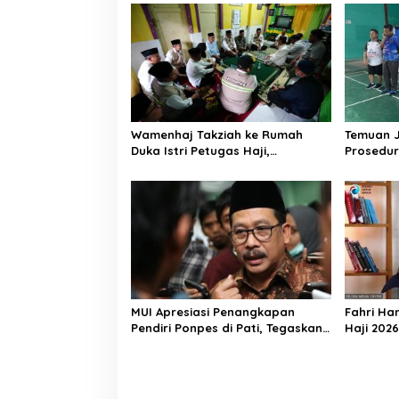
a
s
i
p
o
s
Wamenhaj Takziah ke Rumah
Temuan 
Duka Istri Petugas Haji,
Prosedur
Sampaikan Duka dan
AA, Keme
Penghormatan atas Amanah
Arahan P
yang Tetap Ditunaikan
MUI Apresiasi Penangkapan
Fahri Ha
Pendiri Ponpes di Pati, Tegaskan
Haji 202
Tak Ada Tempat bagi Perusak
Jemaah M
Akhlak Pesantren