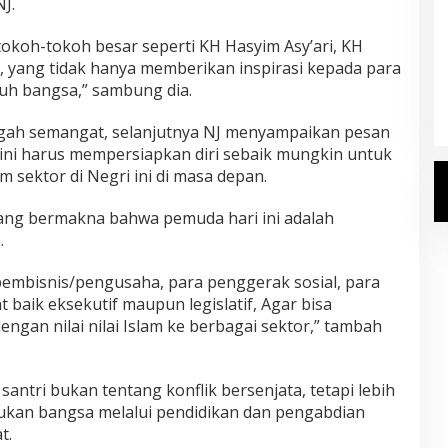
J.
tokoh-tokoh besar seperti KH Hasyim Asy’ari, KH
Kemenhaj Umumkan Daftar
, yang tidak hanya memberikan inspirasi kepada para
Jemaah Haji 2027
uruh bangsa,” sambung dia.
Di Haji
|
Senin, 20 Juli 2026
gah semangat, selanjutnya NJ menyampaikan pesan
 ini harus mempersiapkan diri sebaik mungkin untuk
m sektor di Negri ini di masa depan.
yang bermakna bahwa pemuda hari ini adalah
.
 pembisnis/pengusaha, para penggerak sosial, para
t baik eksekutif maupun legislatif, Agar bisa
gan nilai nilai Islam ke berbagai sektor,” tambah
 santri bukan tentang konflik bersenjata, tetapi lebih
kan bangsa melalui pendidikan dan pengabdian
t.