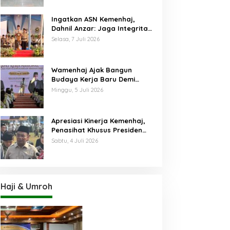
Ingatkan ASN Kemenhaj,
Dahnil Anzar: Jaga Integritas,
Hentikan Praktik Menjadikan
Selasa, 7 Juli 2026
Jemaah sebagai Komoditas
Wamenhaj Ajak Bangun
Budaya Kerja Baru Demi
Pelayanan Terbaik bagi
Minggu, 5 Juli 2026
Jemaah
Apresiasi Kinerja Kemenhaj,
Penasihat Khusus Presiden
Nilai Transisi
Sabtu, 4 Juli 2026
Penyelenggaraan Haji
Berjalan Baik
Haji & Umroh