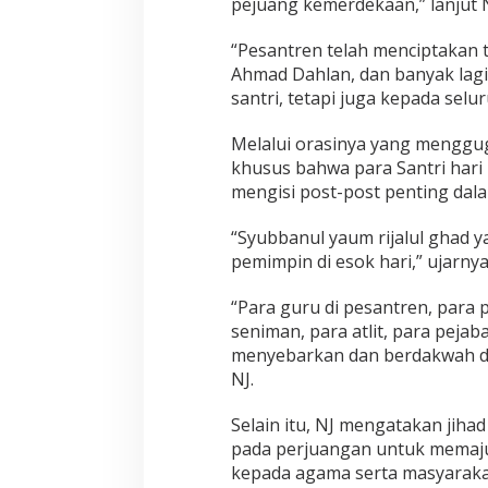
n
pejuang kemerdekaan,” lanjut N
g
P
“Pesantren telah menciptakan 
e
Ahmad Dahlan, dan banyak lagi
r
santri, tetapi juga kepada sel
a
d
a
Melalui orasinya yang menggu
b
khusus bahwa para Santri hari
a
mengisi post-post penting dala
n
“Syubbanul yaum rijalul ghad 
pemimpin di esok hari,” ujarnya
“Para guru di pesantren, para
seniman, para atlit, para pejaba
menyebarkan dan berdakwah den
NJ.
Selain itu, NJ mengatakan jihad
pada perjuangan untuk memaju
kepada agama serta masyaraka