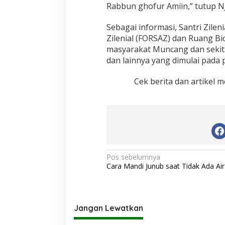
Rabbun ghofur Amiin,” tutup NJ
Sebagai informasi, Santri Zilen
Zilenial (FORSAZ) dan Ruang Bi
masyarakat Muncang dan sekit
dan lainnya yang dimulai pada p
Cek berita dan artikel m
N
Pos sebelumnya
Cara Mandi Junub saat Tidak Ada Air
a
v
i
Jangan Lewatkan
g