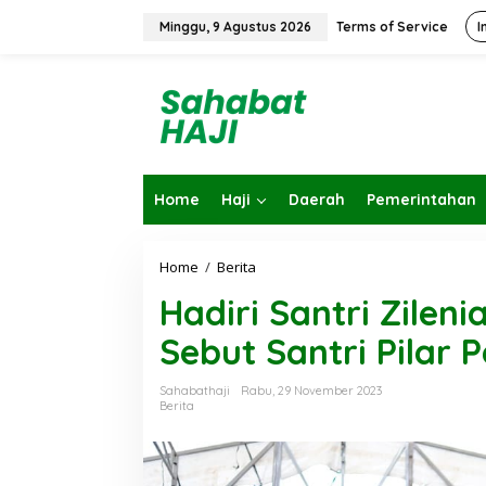
L
e
Minggu, 9 Agustus 2026
Terms of Service
I
w
a
t
i
k
e
k
o
Home
Haji
Daerah
Pemerintahan
n
t
e
n
Home
/
Berita
H
a
Hadiri Santri Zileni
d
i
Sebut Santri Pilar
r
i
S
Sahabathaji
Rabu, 29 November 2023
a
Berita
n
t
r
i