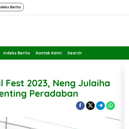
ndeks Berita
Indeks Berita
Kontak Kami
Search
al Fest 2023, Neng Julaiha
 Penting Peradaban
Kembalikan Peran dan Fungsi
KBIHU Pada Jalurnya