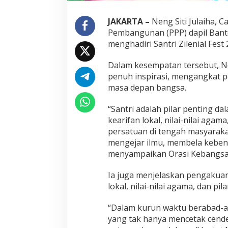
i
h
JAKARTA –
Neng Siti Julaiha, C
a
Pembangunan (PPP) dapil Bante
S
menghadiri Santri Zilenial Fest
e
b
u
Dalam kesempatan tersebut, N
t
penuh inspirasi, mengangkat 
S
masa depan bangsa.
a
n
“Santri adalah pilar penting da
t
r
kearifan lokal, nilai-nilai ag
i
persatuan di tengah masyarakat
P
mengejar ilmu, membela kebena
i
menyampaikan Orasi Kebangsaan
l
a
r
Ia juga menjelaskan pengakuan 
P
lokal, nilai-nilai agama, dan p
e
n
“Dalam kurun waktu berabad-a
t
yang tak hanya mencetak cende
i