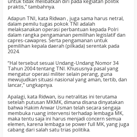
untuk tidak melibatkan diri pada kegiatan politik
praktis,” tambahnya.
Adapun TNI, kata Ridwan , juga sama harus netral,
dalam pemilu tugas pokok TNI adalah
melaksanakan operasi perbantuan kepada Polri
dalam rangka pengamanan pemilihan legislatif dan
capres-cawapres. Serta pengamanan untuk
pemilihan kepala daerah (pilkada) serentak pada
2024.
“Hal tersebut sesuai Undang-Undang Nomor 34
Tahun 2004 tentang TNI. Khususnya pasal yang
mengatur operasi militer selain perang, guna
mewujudkan situasi nasional yang aman, tertib, dan
lancar,” ungkapnya.
Apalagi, kata Ridwan, isu netralitas ini terutama
setelah putusan MKMK, dimana disana dinyatakan
bahwa Hakim Anwar Usman telah secara sengaja
membuka ruang intervensi terhadap lembaga MK,
maka tentu saja ini harus menjadi concern semua
elemen, karena lembaga se power full MK, yang juga
cabang dari salah satu trias politika.