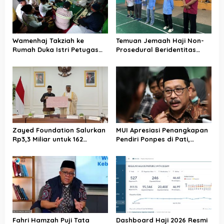
i
p
o
Wamenhaj Takziah ke
Temuan Jemaah Haji Non-
s
Rumah Duka Istri Petugas
Prosedural Beridentitas
Haji, Sampaikan Duka dan
KBIHU AA, Kemenhaj Lebak:
Penghormatan atas
Kami Tunggu Arahan Pusat
Amanah yang Tetap
Ditunaikan
Zayed Foundation Salurkan
MUI Apresiasi Penangkapan
Rp3,3 Miliar untuk 162
Pendiri Ponpes di Pati,
Jemaah Haji Indonesia,
Tegaskan Tak Ada Tempat
Perkuat Kerja Sama Haji RI–
bagi Perusak Akhlak
UEA
Pesantren
Fahri Hamzah Puji Tata
Dashboard Haji 2026 Resmi