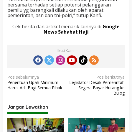
bersama terhadap setiap potensi pelanggaran
pemilu yg barangkali dilakukan oleh aparat
pemerintah, asn dan tni-polri,” tutup Kahfi.
Cek berita dan artikel menarik lainnya di
Google
News Sahabat Haji
Ikuti Kami
N
Pos sebelumnya
Pos berikutnya
Penentuan Upah Minimum
Legislator Desak Pemerintah
a
Harus Adil Bagi Semua Pihak
Segera Bayar Hutang ke
v
Bulog
i
Jangan Lewatkan
g
a
s