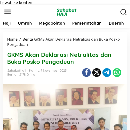
Lewati ke konten
Haji
Umrah
Megapolitan
Pemerintahan
Daerah
Home
/
Berita
GKMS Akan Deklarasi Netralitas dan Buka Posko
Pengaduan
GKMS Akan Deklarasi Netralitas dan
Buka Posko Pengaduan
Sahabathaji
Kamis, 9 November 2023
Berita
2178 Dilihat