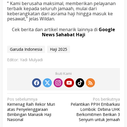
” Kami berusaha maksimal, memberikan pelayanan
terbaik kepada seluruh jamaah, mulai dari
keberangkatan dari asrama haji hingga masuk ke
pesawat,” jelas Wildan.
Cek berita dan artikel menarik lainnya di
Google
News Sahabat Haji
Garuda Indonesia
Haji 2025
Editor: Yadi Mulyadi
Ikuti Kami
N
Pos sebelumnya
Pos berikutnya
Kemenag Raih Rekor Muri
Pelantikan PPIH Embarkasi
a
atas Penyelenggaraan
Lombok: Dirbina UHK
v
Bimbingan Manasik Haji
Berkomitmen Berikan 3
Nasional
Senyum untuk Jemaah
i