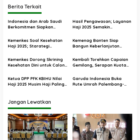
g
Berita Terkait
a
s
Indonesia dan Arab Saudi
Hasil Pengawasan; Layanan
Berkomitmen Siapkan
Haji 2025 Semakin
i
Layanan Terbaik Haji 2026
Profesional dan Akuntabel
p
Kemenkes Soal Kesehatan
Kemenag Banten Siap
o
Haji 2025; Starategi
Bangun Keberlanjutan
Pencegahan Berjalan Efektif
Penyelenggaraan dan
s
Tingkatkan Kualitas
Kemenkes Dorong Skrining
Kembali Torehkan Capaian
Pelayanan Haji
Kesehatan Dini untuk Calon
Gemilang, Serapan Kuota
Jemaah Haji Khusus
Haji 2025 Capai 99,92
Persen
Ketua DPP PFK KBIHU Nilai
Garuda Indonesia Buka
Haji 2025 Musim Haji Paling
Rute Umrah Palembang-
Istimewa
Madinah Tanpa Transit
Jangan Lewatkan