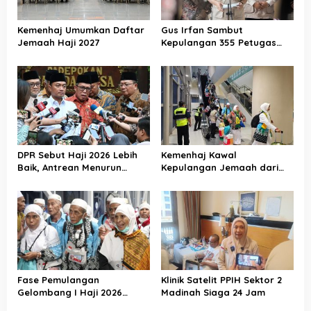
Kemenhaj Umumkan Daftar
Gus Irfan Sambut
Jemaah Haji 2027
Kepulangan 355 Petugas
Haji PPIH Daker Makkah
DPR Sebut Haji 2026 Lebih
Kemenhaj Kawal
Baik, Antrean Menurun
Kepulangan Jemaah dari
Layanan Jemaah Meningkat
Tanah Suci, Air Zamzam
Akan Didistribusikan di
Tanah Air
Fase Pemulangan
Klinik Satelit PPIH Sektor 2
Gelombang I Haji 2026
Madinah Siaga 24 Jam
Berakhir, Lebih dari 95 Ribu