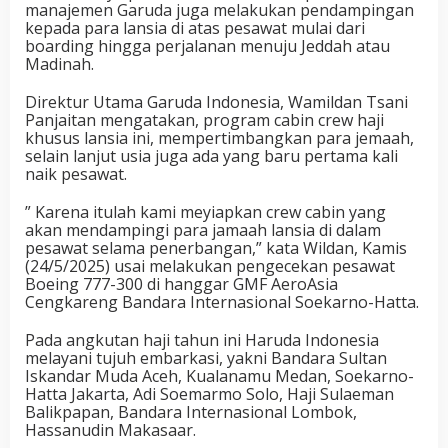
manajemen Garuda juga melakukan pendampingan
kepada para lansia di atas pesawat mulai dari
boarding hingga perjalanan menuju Jeddah atau
Madinah.
Direktur Utama Garuda Indonesia, Wamildan Tsani
Panjaitan mengatakan, program cabin crew haji
khusus lansia ini, mempertimbangkan para jemaah,
selain lanjut usia juga ada yang baru pertama kali
naik pesawat.
” Karena itulah kami meyiapkan crew cabin yang
akan mendampingi para jamaah lansia di dalam
pesawat selama penerbangan,” kata Wildan, Kamis
(24/5/2025) usai melakukan pengecekan pesawat
Boeing 777-300 di hanggar GMF AeroAsia
Cengkareng Bandara Internasional Soekarno-Hatta.
Pada angkutan haji tahun ini Haruda Indonesia
melayani tujuh embarkasi, yakni Bandara Sultan
Iskandar Muda Aceh, Kualanamu Medan, Soekarno-
Hatta Jakarta, Adi Soemarmo Solo, Haji Sulaeman
Balikpapan, Bandara Internasional Lombok,
Hassanudin Makasaar.