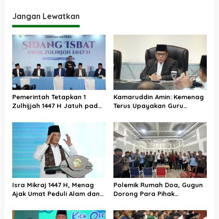
Akan Didistribusikan di
Tanah Air
Jangan Lewatkan
Pemerintah Tetapkan 1
Kamaruddin Amin: Kemenag
Zulhijjah 1447 H Jatuh pada
Terus Upayakan Guru
18 Mei 2026, Iduladha 27 Mei
Madrasah Swasta Bisa
Diangkat PPPK
Isra Mikraj 1447 H, Menag
Polemik Rumah Doa, Gugun
Ajak Umat Peduli Alam dan
Dorong Para Pihak
Sosial lewat Nilai Salat
Kedepankan Musyawarah