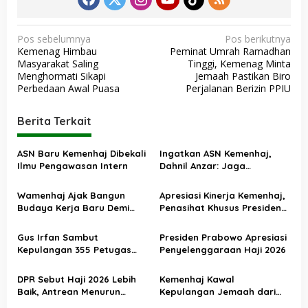
N
Pos sebelumnya
Pos berikutnya
Kemenag Himbau
Peminat Umrah Ramadhan
a
Masyarakat Saling
Tinggi, Kemenag Minta
v
Menghormati Sikapi
Jemaah Pastikan Biro
Perbedaan Awal Puasa
Perjalanan Berizin PPIU
i
g
Berita Terkait
a
s
ASN Baru Kemenhaj Dibekali
Ingatkan ASN Kemenhaj,
Ilmu Pengawasan Intern
Dahnil Anzar: Jaga
i
Integritas, Hentikan Praktik
p
Menjadikan Jemaah
Wamenhaj Ajak Bangun
Apresiasi Kinerja Kemenhaj,
sebagai Komoditas
o
Budaya Kerja Baru Demi
Penasihat Khusus Presiden
Pelayanan Terbaik bagi
Nilai Transisi
s
Jemaah
Penyelenggaraan Haji
Gus Irfan Sambut
Presiden Prabowo Apresiasi
Berjalan Baik
Kepulangan 355 Petugas
Penyelenggaraan Haji 2026
Haji PPIH Daker Makkah
DPR Sebut Haji 2026 Lebih
Kemenhaj Kawal
Baik, Antrean Menurun
Kepulangan Jemaah dari
Layanan Jemaah Meningkat
Tanah Suci, Air Zamzam