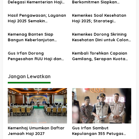
Delegasi Kementerian Haji
Berkomitmen Siapkan
p
dan Umrah Arab Saudi
Layanan Terbaik Haji 2026
o
Hasil Pengawasan; Layanan
Kemenkes Soal Kesehatan
Haji 2025 Semakin
Haji 2025; Starategi
s
Profesional dan Akuntabel
Pencegahan Berjalan Efektif
Kemenag Banten Siap
Kemenkes Dorong Skrining
Bangun Keberlanjutan
Kesehatan Dini untuk Calon
Penyelenggaraan dan
Jemaah Haji Khusus
Tingkatkan Kualitas
Gus Irfan Dorong
Kembali Torehkan Capaian
Pelayanan Haji
Pengesahan RUU Haji dan
Gemilang, Serapan Kuota
Umrah
Haji 2025 Capai 99,92
Persen
Jangan Lewatkan
Kemenhaj Umumkan Daftar
Gus Irfan Sambut
Jemaah Haji 2027
Kepulangan 355 Petugas
Haji PPIH Daker Makkah