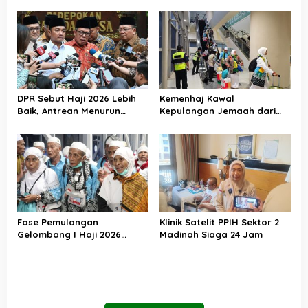
DPR Sebut Haji 2026 Lebih
Kemenhaj Kawal
Baik, Antrean Menurun
Kepulangan Jemaah dari
Layanan Jemaah Meningkat
Tanah Suci, Air Zamzam
Akan Didistribusikan di
Tanah Air
Fase Pemulangan
Klinik Satelit PPIH Sektor 2
Gelombang I Haji 2026
Madinah Siaga 24 Jam
Berakhir, Lebih dari 95 Ribu
Jemaah Indonesia Telah
Kembali ke Tanah Air