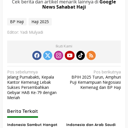
Cek berita dan artikel menarik lainnya di
Google
News Sahabat Haji
BP Haji
Haji 2025
Editor: Yadi Mulyadi
Ikuti Kami
N
Pos sebelumnya
Pos berikutnya
Jelang Purnabakti, Kepala
BPIH 2025 Turun, Amphuri
a
Kantor Kemenag Lebak
Puji Kemampuan Negosiasi
v
Sukses Persembahkan
Kemenag dan BP Haji
Gebyar HAB Ke-79 dengan
i
Meriah
g
a
Berita Terkait
s
Indonesia Sambut Hangat
Indonesia dan Arab Saudi
i